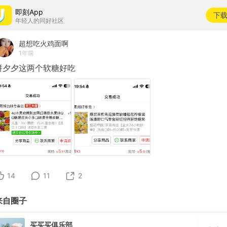
即刻App
下
年轻人的同好社区
超想吃火鸡面啊
1年前
拼夕夕这两个软糖好吃
14
11
2
来自圈子
买买买俱乐部