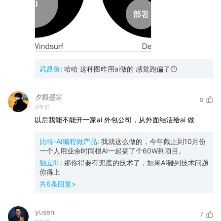
武昌鱼
:
哈哈 这种图咋用ai做的 感觉跑偏了😶
夕殿墨寒
9
2年前
以后我能不能开一家ai
外包公司，从外面结活给ai
做
比特-AI编程做产品
:
我就这么做的，今年截止到10月份
一个人用业余时间根AI一起搞了个60W到项目。
独立叶
:
那你得要有兜底的技术了，如果AI碰到技术问题
你得上
共
6
条回复>
yusen
7