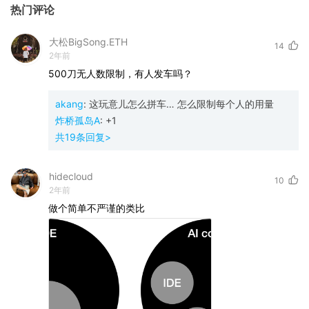
热门评论
大松BigSong.ETH
14
2年前
500刀无人数限制，有人发车吗？
akang
:
这玩意儿怎么拼车… 怎么限制每个人的用量
炸桥孤岛A
:
+1
共
19
条回复>
hidecloud
10
2年前
做个简单不严谨的类比