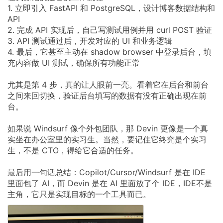
1.
立即引入
FastAPI
和
PostgreSQL，设计博客数据结构和
API
2.
完成
API
实现后，自己写测试用例并用
curl
POST
验证
3.
API
测试通过后，开发对应的
UI
和业务逻辑
4.
最后，它甚至主动在
shadow
browser
中登录后台，填
充内容做
UI
测试，确保所有功能正常
尤其是第
4
步，真的让人眼前一亮。看着它在后台和前台
之间来回切换，验证后台填写的数据有没有正确出现在前
台。
如果说
Windsurf
像个外包团队，那
Devin
更像是一个真
实坐在办公室里的实习生。当然，要记住它终究是个实习
生，不是
CTO，得给它合适的任务。
最后用一句话总结：Copilot/Cursor/Windsurf
是在
IDE
里面包了
AI，而
Devin
是在
AI
里面放了个
IDE，IDE不是
主角，它只是实现目标的一个工具而已。