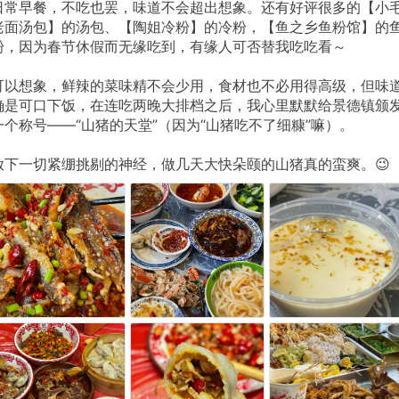
日常早餐，不吃也罢，味道不会超出想象。还有好评很多的【小
老面汤包】的汤包、【陶姐冷粉】的冷粉，【鱼之乡鱼粉馆】的
粉，因为春节休假而无缘吃到，有缘人可否替我吃吃看～
可以想象，鲜辣的菜味精不会少用，食材也不必用得高级，但味
确是可口下饭，在连吃两晚大排档之后，我心里默默给景德镇颁
一个称号——“山猪的天堂”（因为“山猪吃不了细糠”嘛）。
放下一切紧绷挑剔的神经，做几天大快朵颐的山猪真的蛮爽。😉