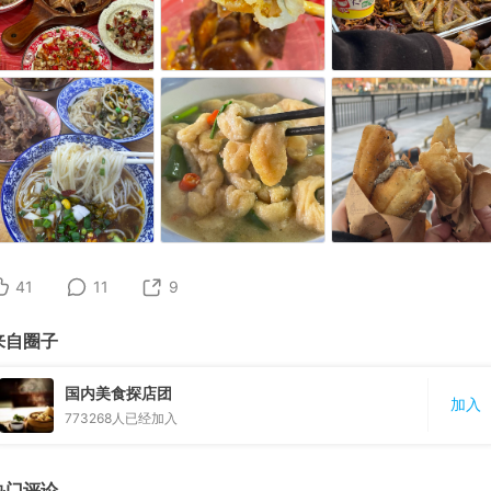
41
11
9
来自圈子
国内美食探店团
加入
773268
人已经加入
热门评论