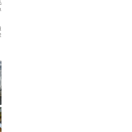
毛
鱼
道
发