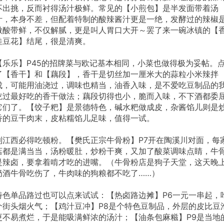
不出挑，反而衬得汤汁极鲜。常见的【小煎包】是半发面带着汤
汁，本身不差，但配着特制的酸辣酱汁更是一绝，发酵过的辣椒
微酸带鲜，不仅解腻，更是叫人胃口大开～罢了来一碗冰镇的【
桂豆花】结尾，很是清爽。
【乐乐】P45的招牌菜与欧记基本相同，小菜也做得极为妥帖。
了【香干】和【藕段】，香干是切丝加一厘米大的蒜粒小米辣拌
成，可能用油浇过，调味也精当，油香入味，是不爱吃豆制品的
吃过最好吃的香干做法；藕段切得也小，脆而入味，不下酒都委
它们了。【饺子粑】是景德特色，碱水粑做成皮，杂酱馅儿则是
香的豆干肉末，皮粘糯馅儿足味，值得一试。
到江西必得吃顿粉。【樊氏正宗牛骨粉】P7开在陶溪川对面，每
店都是满当当，汤粉暖肚，炒粉干爽，又加了酸菜调味点睛，牛
是辣卤，要拿着啃才吃的进嘴。（牛骨粉店是狗子天堂，这天晚
奶酒牛骨吃伤了，牛肉味的狗粮都不吃了……）
特色单品路过也可以点来试试：【热卤路边摊】P6一元一串起，
个街头烟火气；【鸡汁豆冲】P8是个特色豆制品，外层的皮比豆
更不易煮烂，于是能吸满鲜浓的汤汁；【油条包麻糍】P9是当地