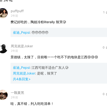
puffpuff
1
2年前
樊记好吃的，陶姐冷粉literally
辣哭🥲
崔迪_Pepsi
:
🥹🥹🥹🥹🥹
周克就是Joker
0
2年前
景德镇，太辣了，目前唯一一个吃不下的地块是江西😢😢😢
崔迪_Pepsi
:
江西可能不适合广东人🥲
周克就是Joker
:
是呢，辣哭了
共
4
条回复>
一颗夏黑
0
2年前
哇，真不错，列入吃吃清单！