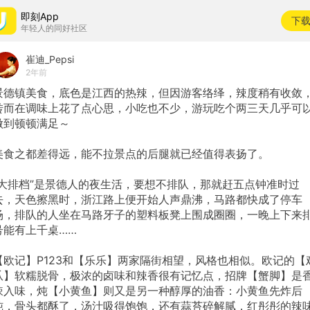
即刻App
下
年轻人的同好社区
崔迪_Pepsi
2年前
景德镇美食，底色是江西的热辣，但因游客络绎，辣度稍有收敛
转而在调味上花了点心思，小吃也不少，游玩吃个两三天几乎可
做到顿顿满足～
美食之都差得远，能不拉景点的后腿就已经值得表扬了。
“大排档”是景德人的夜生活，要想不排队，那就赶五点钟准时过
去，天色擦黑时，浙江路上便开始人声鼎沸，马路都快成了停车
场，排队的人坐在马路牙子的塑料板凳上围成圈圈，一晚上下来
号能有上千桌……
【欧记】P123和【乐乐】两家隔街相望，风格也相似。欧记的【
爪】软糯脱骨，极浓的卤味和辣香很有记忆点，招牌【蟹脚】是
辣入味，炖【小黄鱼】则又是另一种醇厚的油香：小黄鱼先炸后
炖，骨头都酥了，汤汁吸得饱饱，还有蒜苔碎解腻，红彤彤的辣