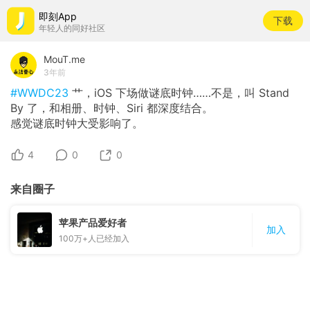
即刻App
下载
年轻人的同好社区
MouT.me
3年前
#WWDC23
艹，iOS 下场做谜底时钟……不是，叫 Stand
By 了，和相册、时钟、Siri 都深度结合。
感觉谜底时钟大受影响了。
4
0
0
来自圈子
苹果产品爱好者
加入
100万+
人已经加入