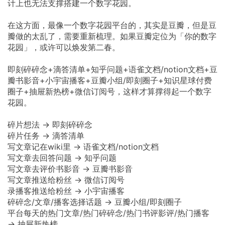
计上也无法支撑搭建一个数字花园。
在这方面，最像一个数字花园平台的，其实是豆瓣，但是豆
瓣做的太乱了，需要重新梳理。如果豆瓣定位为「你的数字
花园」，或许可以焕发第二春。
即刻碎碎念+滴答清单+知乎问题+语雀文档/notion文档+豆
瓣书影音+小宇宙播客+豆瓣小组/即刻圈子+知识星球付费
圈子+抽屉新热榜+微信订阅号，这样才算撑得起一个数字
花园。
碎片想法 → 即刻碎碎念
碎片任务 → 滴答清单
写文章记在wiki里 → 语雀文档/notion文档
写文章去回答问题 → 知乎问题
写文章去评价书影音 → 豆瓣书影音
写文章推送给粉丝 → 微信订阅号
录播客推送给粉丝 → 小宇宙播客
碎碎念/文章/播客选择话题 → 豆瓣小组/即刻圈子
平台每天的热门文章/热门碎碎念/热门书评影评/热门播客
→ 抽屉新热榜