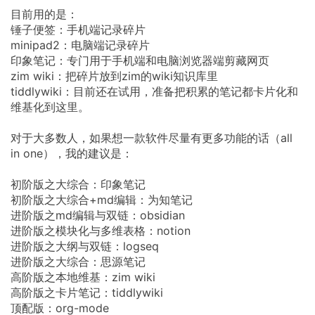
目前用的是：
锤子便签：手机端记录碎片
minipad2：电脑端记录碎片
印象笔记：专门用于手机端和电脑浏览器端剪藏网页
zim wiki：把碎片放到zim的wiki知识库里
tiddlywiki：目前还在试用，准备把积累的笔记都卡片化和
维基化到这里。
对于大多数人，如果想一款软件尽量有更多功能的话（all
in one），我的建议是：
初阶版之大综合：印象笔记
初阶版之大综合+md编辑：为知笔记
进阶版之md编辑与双链：obsidian
进阶版之模块化与多维表格：notion
进阶版之大纲与双链：logseq
进阶版之大综合：思源笔记
高阶版之本地维基：zim wiki
高阶版之卡片笔记：tiddlywiki
顶配版：org-mode