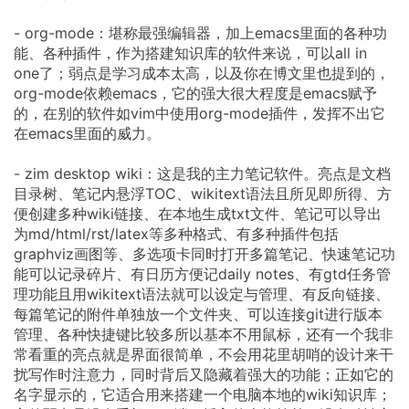
- org-mode：堪称最强编辑器，加上emacs里面的各种功
能、各种插件，作为搭建知识库的软件来说，可以all in
one了；弱点是学习成本太高，以及你在博文里也提到的，
org-mode依赖emacs，它的强大很大程度是emacs赋予
的，在别的软件如vim中使用org-mode插件，发挥不出它
在emacs里面的威力。
- zim desktop wiki：这是我的主力笔记软件。亮点是文档
目录树、笔记内悬浮TOC、wikitext语法且所见即所得、方
便创建多种wiki链接、在本地生成txt文件、笔记可以导出
为md/html/rst/latex等多种格式、有多种插件包括
graphviz画图等、多选项卡同时打开多篇笔记、快速笔记功
能可以记录碎片、有日历方便记daily notes、有gtd任务管
理功能且用wikitext语法就可以设定与管理、有反向链接、
每篇笔记的附件单独放一个文件夹、可以连接git进行版本
管理、各种快捷键比较多所以基本不用鼠标，还有一个我非
常看重的亮点就是界面很简单，不会用花里胡哨的设计来干
扰写作时注意力，同时背后又隐藏着强大的功能；正如它的
名字显示的，它适合用来搭建一个电脑本地的wiki知识库；