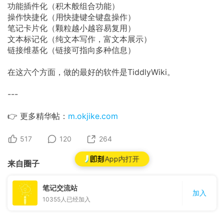
功能插件化（积木般组合功能）
​操作快捷化（用快捷键全键盘操作）
​笔记卡片化（颗粒越小越容易复用）
​文本标记化（纯文本写作，富文本展示）
​链接维基化（链接可指向多种信息）
​在这六个方面，​做的最好的软件是TiddlyWiki。
---
👉 更多精华帖：
m.okjike.com
517
120
264
App内打开
来自圈子
笔记交流站
加入
10355
人已经加入