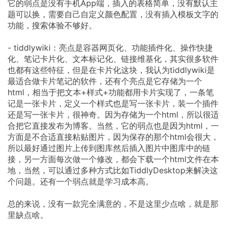
它的弱点是没有手机App端，插入的表格简单，没有默认主
题可以换，需要自己自定义颜色配置，没有插入模板文字的
功能，搜索体验不够好。
- tiddlywiki：亮点是容器网页化、功能插件化、操作快捷
化、笔记卡片化、文本标记化、链接维基化，其实很多软件
也都有这些特征，但是在卡片化这块，我认为tiddlywiki是
最适合做卡片笔记的软件，还有个亮点是它存储为一个
html，相当于把文本+样式+功能都用卡片实现了，一条笔
记是一张卡片，定义一个样式也是写一张卡片，装一个插件
还是写一张卡片，很神奇。因为存储为一个html，所以很适
合把它直接发布为博客。当然，它的弱点也是因为html，一
方面是不合适直接粘贴图片，因为保存的那个html会很大，
所以最好通过图片上传到图库然后插入图片中图库中的链
接，另一方面每次做一个修改，都会下载一个html文件在本
地，当然，可以通过多种方式比如TiddlyDesktop来解决这
个问题。还有一个弱点就是学习成本高。
总的来说，没有一款完全满意的，不是这里少点啥，就是那
里缺点啥。