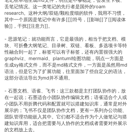
笔记在本地生成md文件，弱点是不够稳定，会发生卡顿、
丢笔记情况。这一类笔记的先行者是国外的roam
research。这种大纲/双链/颗粒度细的软件，我用不习惯，
其中一个原因是笔记中有许多[[]]符号，[[影响]]了[[阅读体
验]]，干扰[[注意力]]。
- 思源笔记：就功能而言，它是最强的，相当于把文档、模
块、可折叠大纲笔记、目录树、双链、看板、多选项卡等特
性融合到一起了，标签可以有子标签，还有内置很强大的
graphviz、mermaid、plantuml绘图功能，弱点一方面是
生成sy格式文件，而不是md格式文件，一方面是虽然用md
语法，但是它为了扩展功能，往里面加了些自定义的语法，
这部分语法导出为md并不通用。
- 石墨文档、语雀、飞书：这三款都是主打团队协作的，放
在一起说；石墨适合小团队协作编辑文档；语雀适合个人或
小团队不用折腾代码和配置就可以搭建知识库，通常是对外
展示的；飞书不仅是团队协作文档，更有一系列办公功能、
团队管理功能嵌入其中。它们都不适合作为个人做笔记与搭
建知识库用，适合把需要与人协作的文档或者需要对外展示
的文档放上去。