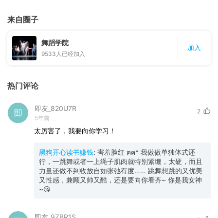
来自圈子
舞蹈学院
加入
9533
人已经加入
热门评论
即友_820U7R
2
5年前
太厉害了，我要向你学习！
黑狗开心读书赚钱
:
害羞脸红 ฅฅ* 我做做单独体式还
行，一跳舞或者一上绳子肌肉就特别紧绷，太硬，而且
力量还做不到收放自如张弛有度…… 跳舞想跳的又优美
又性感，兼顾又帅又酷，还是要向你看齐~ 你是我女神
~😘
即友_9ZBR1S