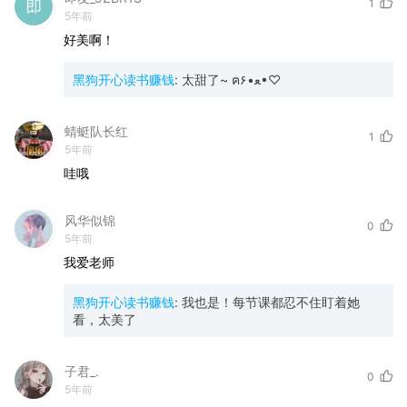
1
5年前
好美啊！
黑狗开心读书赚钱
:
太甜了~ ฅ۶•ﻌ•♡
蜻蜓队长红
1
5年前
哇哦
风华似锦
0
5年前
我爱老师
黑狗开心读书赚钱
:
我也是！每节课都忍不住盯着她
看，太美了
子君_.
0
5年前