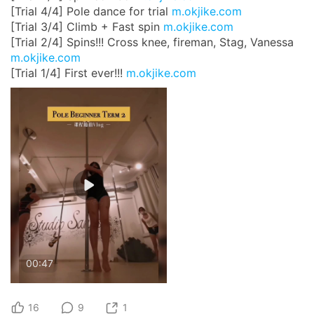
[Trial 4/4] Pole dance for trial
m.okjike.com
[Trial 3/4] Climb + Fast spin
m.okjike.com
[Trial 2/4] Spins!!! Cross knee, fireman, Stag, Vanessa
m.okjike.com
[Trial 1/4] First ever!!!
m.okjike.com
00:47
16
9
1