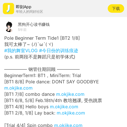
即刻App
下载
年轻人的同好社区
黑狗开心读书赚钱
5年前
Pole Beginner Term Tide1 [BT2 1/8]
我可太棒了~ (ﾉ)`ω´(ヾ) ​​​
#我的舞室VLOG
#今日份的训练痕迹
(p.s. 前两段不是舞蹈只是初学体式)
————— 钢管往期回顾 —————
BeginnerTerm1: BT1，MiniTerm: Trial
[BT1 8/8] Pole dance: DONT SAY GOODBYE
m.okjike.com
[BT1 7/8] combo dance
m.okjike.com
[BT1 6/8, 5/8] Feb.18th/4th 教培翘课, 受伤跳票
[BT1 4/8] Hello boys
m.okjike.com
[BT1 2/8, 1/8] Lay back:
m.okjike.com
[Trial 4/4] Spin combo
m.okjike.com