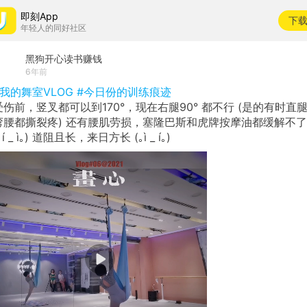
即刻App
下
年轻人的同好社区
黑狗开心读书赚钱
6年前
#我的舞室VLOG
#今日份的训练痕迹
受伤前，竖叉都可以到170°，现在右腿90° 都不行 (是的有时直
弯腰都撕裂疼) 还有腰肌劳损，塞隆巴斯和虎牌按摩油都缓解不了
｡í _ ì｡) 道阻且长，来日方长 (｡ì _ í｡)