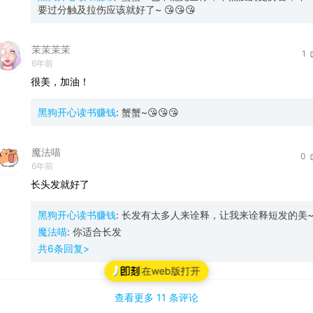
要过分触及拉伤应该就好了~ 😘😘😘
茉茉茉茉
1
6年前
很美，加油！
黑狗开心读书赚钱
:
蟹蟹~😘😘😘
魔法喵
0
6年前
长头发就好了
黑狗开心读书赚钱
:
长发有太多人来诠释，让我来诠释短发的美
魔法喵
:
你适合长发
共
6
条回复>
在web版打开
查看更多
11 条
评论