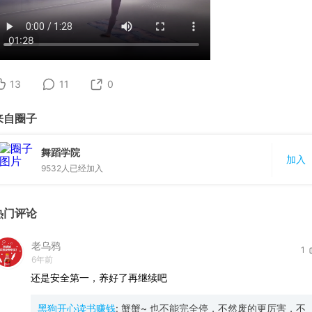
01:28
13
11
0
来自圈子
舞蹈学院
加入
9532
人已经加入
热门评论
老乌鸦
1
6年前
还是安全第一，养好了再继续吧
黑狗开心读书赚钱
:
蟹蟹~ 也不能完全停，不然废的更厉害，不