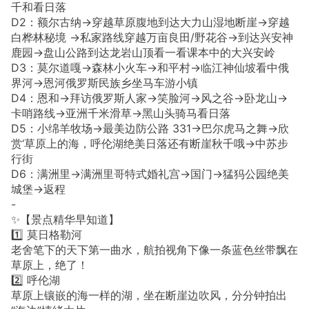
千和看日落
D2：额尔古纳→穿越草原腹地到达大力山湿地断崖→穿越
白桦林秘境 →私家路线穿越万亩良田/野花谷→到达兴安神
鹿园→盘山公路到达龙岩山顶看一看课本中的大兴安岭
D3：莫尔道嘎→森林小火车→和平村→临江神仙坡看中俄
界河→恩河俄罗斯民族乡坐马车游小镇
D4：恩和→拜访俄罗斯人家→笑脸河→风之谷→卧龙山→
卡哨路线→亚洲千米滑草→黑山头骑马看日落
D5：小绵羊牧场→最美边防公路 331→巴尔虎马之舞→欣
赏‘草原上的海，呼伦湖绝美日落还有断崖秋千哦→中苏步
行街
D6：满洲里→满洲里哥特式婚礼宫→国门→猛犸公园绝美
城堡→返程
-
✨【景点精华早知道】
1️⃣ 莫日格勒河
老舍笔下的天下第一曲水，航拍视角下像一条蓝色丝带飘在
草原上，绝了！
2️⃣ 呼伦湖
草原上镶嵌的海一样的湖，坐在断崖边吹风，分分钟拍出