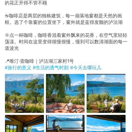
的花正开得不管不顾
☕咖啡店是两层的独栋建筑，每一扇落地窗都是天然的画
框。选了个靠窗的位置坐下，窗外就是蓝得发颤的泸沽湖
🌞点一杯咖啡，咖啡香混着窗外飘来的花香，在空气里轻轻
荡漾。时间在这里变得很慢很慢，慢到可以数清湖面的每一
道波光
📍唯汀·壹咖啡｜泸沽湖三家村1号
#旅行的意义
#生活的透气时刻
#今天去哪玩儿