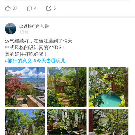
37
4
5
出逃旅行的煎饼
1月前
运气继续好，在丽江遇到了晴天
​中式风格的设计真的YYDS！
​真的好住好吃好喝！
#旅行的意义
#今天去哪玩儿