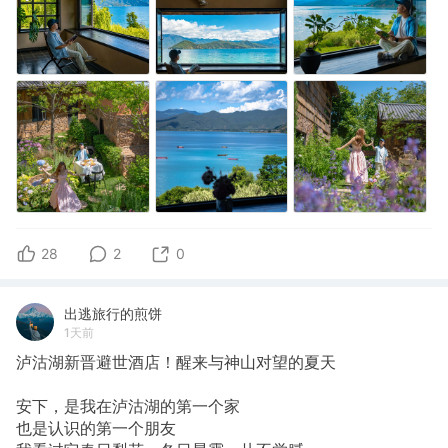
28
2
0
出逃旅行的煎饼
1天前
泸沽湖新晋避世酒店！醒来与神山对望的夏天
安下，是我在泸沽湖的第一个家
也是认识的第一个朋友