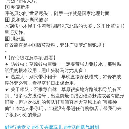
“海边”情绪大片。
3️⃣ 哈克断崖
呼伦贝尔的“世界尽头”，随手一拍就是国家地理封面
4️⃣ 恩和俄罗斯民族乡
木刻楞小木屋里住着蓝眼睛说东北话的大爷，这里比童话书
里还安静。
5️⃣ 满洲里
夜景简直是中国版莫斯科，套娃广场梦幻到犯规！
-
❗️【保命级注意事项·必看】
🔸 防蚊虫：草原蚊虫巨毒！一定要带强力驱蚊水，那种贴
纸类的根本没用，黑山头骑马时尤其多！
🔸 温差大：别只带小裙子！早晚直接深秋模式，冲锋衣或
厚外套必带，看星空和日出保命用。
🔸 关于领队：不推荐自驾，草原很多地方路线和导航有区
别，很多地方没信号，出发前最怕跟团催命赶路或者有隐形
消费，但这次找到的领队轩哥简直是大草原上的“宝藏神
仙”！本地人带你玩，全程没有带进任何购物店，带我们去
了很多小众的景点
#旅行的意义
#今天去哪玩儿
#生活的透气时刻