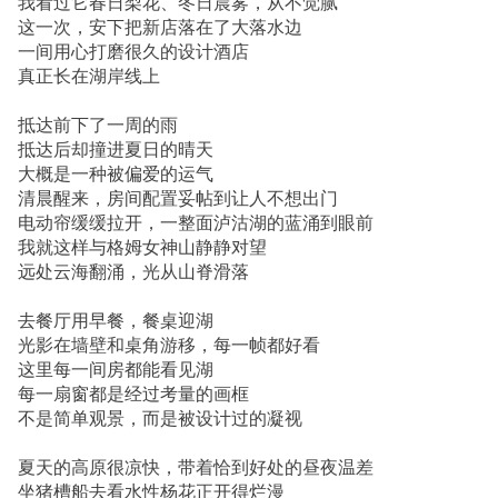
我看过它春日梨花、冬日晨雾，从不觉腻
这一次，安下把新店落在了大落水边
一间用心打磨很久的设计酒店
真正长在湖岸线上
抵达前下了一周的雨
抵达后却撞进夏日的晴天
大概是一种被偏爱的运气
清晨醒来，房间配置妥帖到让人不想出门
电动帘缓缓拉开，一整面泸沽湖的蓝涌到眼前
我就这样与格姆女神山静静对望
远处云海翻涌，光从山脊滑落
去餐厅用早餐，餐桌迎湖
光影在墙壁和桌角游移，每一帧都好看
这里每一间房都能看见湖
每一扇窗都是经过考量的画框
不是简单观景，而是被设计过的凝视
夏天的高原很凉快，带着恰到好处的昼夜温差
坐猪槽船去看水性杨花正开得烂漫