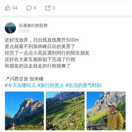
34
6
0
出逃旅行的煎饼
17天前
还好没放弃，日出线直线爬升500m
​差点就看不到加米峰日出的美景了
经历了一点点小高反遇到同行的陌生朋友
还好在大家互相鼓励下完成了行程
和朋友的说走就走的行程很爽了
​📍川西甘孜·加米峰
#今天去哪玩儿
#旅行的意义
#生活的透气时刻