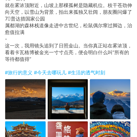
就在雾浓顶附近，山坡上那棵孤树是隐藏机位。枝干苍劲伸
向天空，以雪山为背景，拍出来孤独又壮阔，朋友圈问爆了
7⃣️普达措国家公园
属都湖的森林栈道像走进中古世纪，松鼠偶尔窜过脚边，治
愈值拉满
-
这一次，我用镜头追到了日照金山。当你真正站在雾浓顶，
看着卡瓦格博被金光一寸寸点亮，便会明白什么叫“所有的
等待都值得”
#旅行的意义
#今天去哪玩儿
#生活的透气时刻