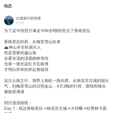
动态
出逃旅行的煎饼
9天前
为了这15张照片暴走10W步❗我特意去了香格里拉
香格里拉的风，从梅里雪山吹来
🏔️神山并非轻易示人
而是需要跨越山海
在雾浓顶的清晨静静等待
当第一缕光染红卡瓦格博
才明白所有的奔赴都值得
这次云南之行，我带上相机一路向西。从独克宗古城的烟火
气，到梅里雪山的日照金山，4天3晚的行程，眼睛和镜头
都收获满满
-
四日漫游路线：
Day 1：抵达香格里拉→独克宗古城→大经幡→松赞林卡面