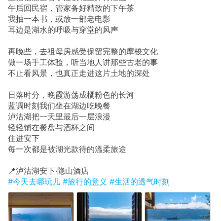
午后回民宿，管家备好精致的下午茶
我抽一本书，或放一部老电影
耳边是湖水的呼吸与穿堂的风声
再晚些，去祖母房感受保留完整的摩梭文化
做一场手工体验，听当地人讲那些古老的事
不止看风景，也真正走进这片土地的深处
日落时分，晚霞游荡成橘粉色的长河
蓝调时刻我们坐在湖边吃晚餐
泸沽湖把一天里最后一层浪漫
轻轻铺在餐盘与酒杯之间
住进安下
每一次都是被湖光款待的溫柔旅途
📍泸沽湖安下·隐山酒店
#今天去哪玩儿
#旅行的意义
#生活的透气时刻