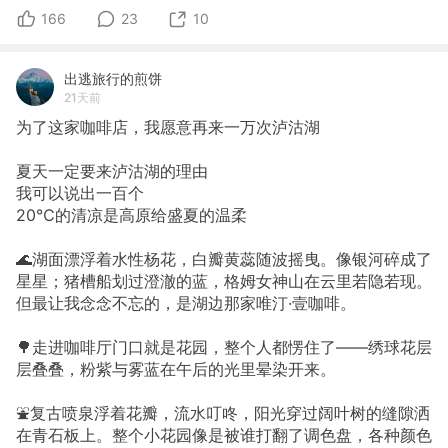
166
23
10
出逃旅行的煎饼
21天前
为了这家咖啡店，我愿意再来一万次泸沽湖
夏天一定要来泸沽湖的理由
我可以说出一百个
20℃的清凉是高原给盛夏的温柔
🌊湖面漂浮着水性杨花，白瓣黄蕊随波摇曳。像银河碎成了
星星；猪槽船划过澄澈的蓝，格姆女神山在云里若隐若现。
但最让我念念不忘的，是湖边那家唯汀·壹咖啡。
🌳走进咖啡厅门口就是花园，整个人都愣住了——绣球花层
层叠叠，粉紫与雾蓝在午后的光里晕染开来。
⛲复古喷泉浮着花瓣，流水叮咚，阳光穿过阔叶树的缝隙洒
在青石板上。整个小花园像是被谁打翻了调色盘，各种颜色