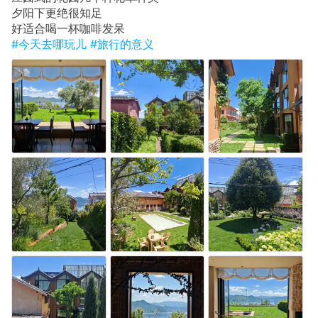
​夕阳下更绝很知足
​好适合喝一杯咖啡发呆
#今天去哪玩儿
#旅行的意义