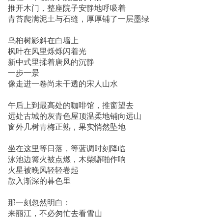
推开木门，整座院子安静地呼吸着
青苔爬满泥土与石缝，厚厚铺了一层墨绿
乌桕树影斜在白墙上
枫叶在风里烁烁闪着光
新中式里揉着唐风的沉静
一步一景
像走进一卷尚未干透的宋人山水
午后上到最高处的咖啡馆，推窗望去
远处古城的灰青色屋顶温柔地铺向远山
窗外几树青梅正熟，果实悄然坠地
坐在这里等日落，等蓝调时刻降临
泳池边篝火被点燃，木柴噼啪作响
火星被晚风轻轻卷起
散入渐深的暮色里
那一刻忽然明白：
来丽江，不必匆忙去看雪山