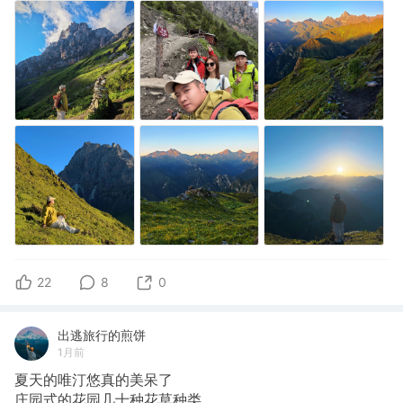
22
8
0
出逃旅行的煎饼
1月前
夏天的唯汀悠真的美呆了
​庄园式的花园几十种花草种类