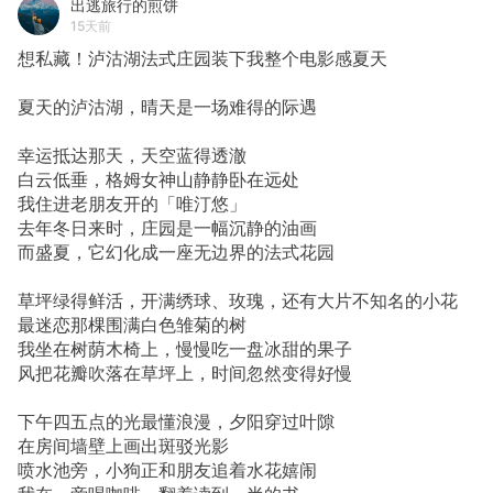
出逃旅行的煎饼
15天前
想私藏！泸沽湖法式庄园装下我整个电影感夏天
夏天的泸沽湖，晴天是一场难得的际遇
幸运抵达那天，天空蓝得透澈
白云低垂，格姆女神山静静卧在远处
我住进老朋友开的「唯汀悠」
去年冬日来时，庄园是一幅沉静的油画
而盛夏，它幻化成一座无边界的法式花园
草坪绿得鲜活，开满绣球、玫瑰，还有大片不知名的小花
最迷恋那棵围满白色雏菊的树
我坐在树荫木椅上，慢慢吃一盘冰甜的果子
风把花瓣吹落在草坪上，时间忽然变得好慢
下午四五点的光最懂浪漫，夕阳穿过叶隙
在房间墙壁上画出斑驳光影
喷水池旁，小狗正和朋友追着水花嬉闹