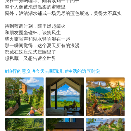
我在一旁喝咖啡、翻着读到一半的书
整个人像被泡进温柔的蜜糖里
窗外，泸沽湖水铺成一场无尽的蓝色展览，美得太不真实
待到蓝调时刻，院里燃起篝火
和朋友围坐碰杯，谈笑风生
柴火噼啪声和湖水轻响混在一起
那一瞬间觉得，这个夏天所有的浪漫
都藏在这座法式庄园里了
想私藏，又想告诉全世界
#旅行的意义
#今天去哪玩儿
#生活的透气时刻