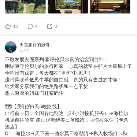
43
4
0
出逃旅行的煎饼
2月前
不敢发朋友圈系列😭呼伦贝尔真的治愈到封神！！
刚结束呼伦贝尔的旅行回家，心真的就留在那片大草原上了
全程没有踩雷，每天都在“哇塞”中度过！
这种风吹草低见牛羊的自由感，真的只有去过的才懂！
给大家分享我们的绝美路线和一点干货
想去避暑的姐妹们赶紧码住！
-
🗺️【我们的6天5晚路线】
出行前一日：全国各地到达（24小时接机服务）→海拉尔
机场前往哈克 崖山观看绝美日落晚霞，→海拉尔住【包含
酒店】
D1：海拉尔→天下第一曲水莫日格勒河→私人牧场打卡秋