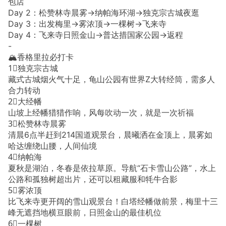
包店
Day 2：松赞林寺晨雾→纳帕海环湖→独克宗古城夜逛
Day 3：出发梅里→雾浓顶→一棵树→飞来寺
Day 4：飞来寺日照金山→普达措国家公园→返程
-
🏔️香格里拉必打卡
1⃣️独克宗古城
藏式古城烟火气十足，龟山公园有世界Z大转经筒，需多人
合力转动
2⃣️大经幡
山坡上经幡猎猎作响，风每吹动一次，就是一次祈福
3⃣️松赞林寺晨雾
清晨6点半赶到214国道观景台，晨曦洒在金顶上，晨雾如
哈达缠绕山腰，人间仙境
4⃣️纳帕海
夏秋是湖泊，冬春是依拉草原。导航“石卡雪山公路”，水上
公路和孤独树超出片，还可以租藏服和牦牛合影
5⃣️雾浓顶
比飞来寺更开阔的雪山观景台！白塔经幡做前景，梅里十三
峰无遮挡地横亘眼前，日照金山的最佳机位
6⃣️一棵树