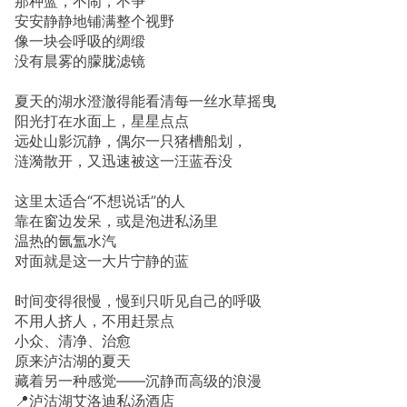
那种蓝，不闹，不争
安安静静地铺满整个视野
像一块会呼吸的绸缎
没有晨雾的朦胧滤镜
夏天的湖水澄澈得能看清每一丝水草摇曳
阳光打在水面上，星星点点
远处山影沉静，偶尔一只猪槽船划，
涟漪散开，又迅速被这一汪蓝吞没
这里太适合“不想说话”的人
靠在窗边发呆，或是泡进私汤里
温热的氤氲水汽
对面就是这一大片宁静的蓝
时间变得很慢，慢到只听见自己的呼吸
不用人挤人，不用赶景点
小众、清净、治愈
原来泸沽湖的夏天
藏着另一种感觉——沉静而高级的浪漫
📍泸沽湖艾洛迪私汤酒店