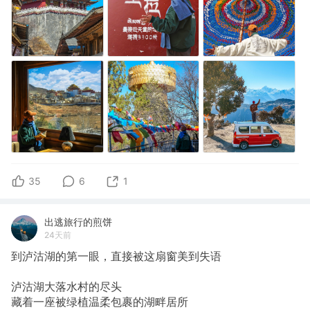
35
6
1
出逃旅行的煎饼
24天前
到泸沽湖的第一眼，直接被这扇窗美到失语
泸沽湖大落水村的尽头
藏着一座被绿植温柔包裹的湖畔居所