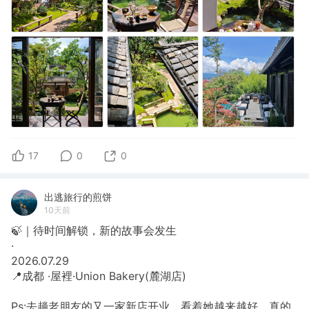
17
0
0
出逃旅行的煎饼
10天前
🍃｜待时间解锁，新的故事会发生
​·
​2026.07.29
​📍成都 ·屋裡·Union Bakery(麓湖店)
Ps:去趟老朋友的又一家新店开业。​看着她越来越好，真的