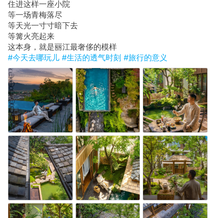
住进这样一座小院
等一场青梅落尽
等天光一寸寸暗下去
等篝火亮起来
这本身，就是丽江最奢侈的模样
#今天去哪玩儿
#生活的透气时刻
#旅行的意义