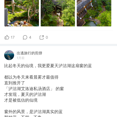
17
4
0
出逃旅行的煎饼
1月前
比起冬天的仙境，我更爱夏天泸沽湖这扇窗的蓝
都以为冬天来看晨雾才最值得
直到推开了
「泸沽湖艾洛迪私汤酒店」 的窗
才发现，夏天的泸沽湖
才是被低估的仙境
窗外的风景，是泸沽湖真实的蓝