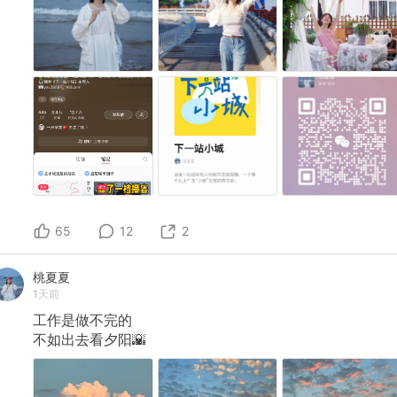
65
12
2
桃夏夏
1天前
工作是做不完的
不如出去看夕阳🌇