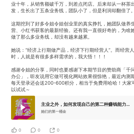
业十年，从销售额破千万，到差点闭店。后来却从一杯茶
发，生长出了五条业务线，团队小了，但是利润却翻倍了
这期挖到了好多令姐令姐创业里的真实挣扎，她团队做养
营、小红书获客的最新经验。还有我一直很好奇的，为啥
做了那么多业务线，却没有越来越累。
她说：“经济上行期做产品，经济下行期经营人”。而经营
时，人就是有很多多样需求的，我大悟！！！
感谢令姐的分享，同时也要感谢下本期节目的赞助商「千
办公」，听友说用它做可视化网站效果很惊艳，最近内测
每天登录还会送200-600积分，相当于免费用哈哈！大家
以试试～
主业之外，如何发现自己的第二种赚钱能力？｜和年销千万的创业者聊聊，旧路之外的新可能
她们的第一桶金
0
0
0