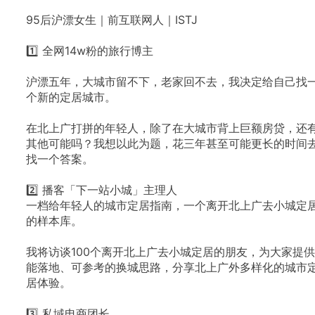
95后沪漂女生｜前互联网人｜ISTJ
1️⃣
全网14w粉的旅行博主
沪漂五年，大城市留不下，老家回不去，我决定给自己找
个新的定居城市。
在北上广打拼的年轻人，除了在大城市背上巨额房贷，还
其他可能吗？我想以此为题，花三年甚至可能更长的时间
找一个答案。
2️⃣
播客「下一站小城」主理人
一档给年轻人的城市定居指南，一个离开北上广去小城定
的样本库。
我将访谈100个离开北上广去小城定居的朋友，为大家提供
能落地、可参考的换城思路，分享北上广外多样化的城市
居体验。
3️⃣
私域电商团长