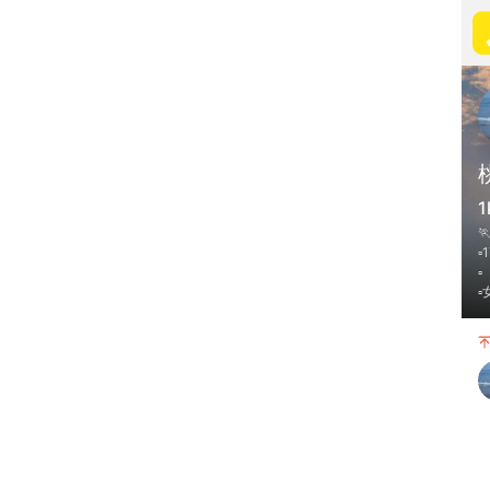
1

▫
▫
▫