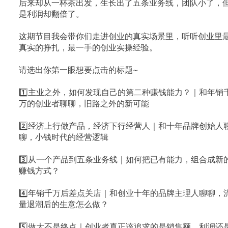
后来却从一杯茶出发，生长出了五条业务线，团队小了，
是利润却翻倍了。
这期节目我会带你们走进创业的真实场景里，听听创业里
真实的挣扎，最一手的创业实操经验。
请选出你第一眼想要点击的标题~
1️⃣主业之外，如何发现自己的第二种赚钱能力？｜和年销
万的创业者聊聊，旧路之外的新可能
2️⃣经济上行做产品，经济下行经营人｜和十年品牌创始人
聊，小钱时代的经营逻辑
3️⃣从一个产品到五条业务线｜如何把已有能力，组合成新
赚钱方式？
4️⃣年销千万后差点关店｜和创业十年的品牌主理人聊聊，
量退潮后的生意怎么做？
5️⃣做大不是终点｜创业者真正该追求的是销售额、利润还