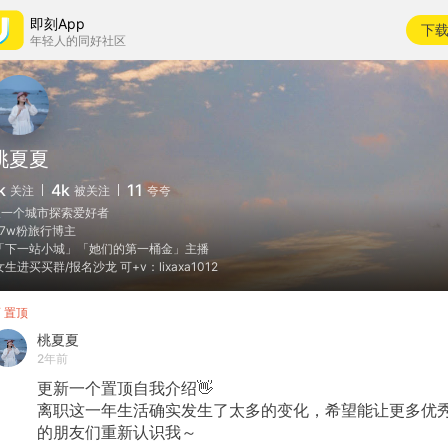
即刻App
下
年轻人的同好社区
桃夏夏
k
4k
11
关注
被关注
夸夸
一个城市探索爱好者
️17w粉旅行博主
️「下一站小城」「她们的第一桶金」主播
️女生进买买群/报名沙龙 可+v：lixaxa1012
置顶
桃夏夏
2年前
更新一个置顶自我介绍👋
离职这一年生活确实发生了太多的变化，希望能让更多优
的朋友们重新认识我～