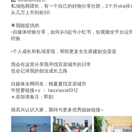
私域电商团长，有一个自己的好物分享社群，2个月xka排
从几万上升到前50
🌟我能提供的
▫️自媒体经验分享，如何从0起号小红书，短视频全平台运
经验
▫️个人成长和私域变现，帮助更多女生搭建副业渠道
我会在这里分享我寻找宜居城市的日常
也会记录我的创业成长之路
自媒体全网同名：桃夏夏找宜居城市
💚想要链接+v
：
taoxiaxia1012
🔹添加请备注：即刻
很高兴认识大家，期待与更多优秀姐妹链接~