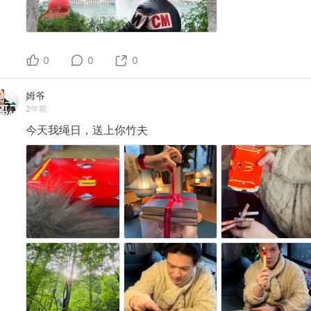
0
0
0
姆爷
2年前
今天我绳日，送上你竹夫