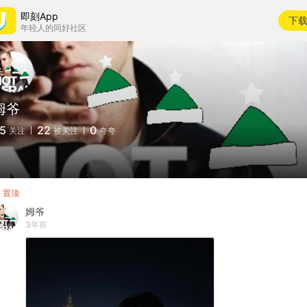
即刻App
下
年轻人的同好社区
姆爷
5
22
0
关注
被关注
夸夸
置顶
姆爷
3年前