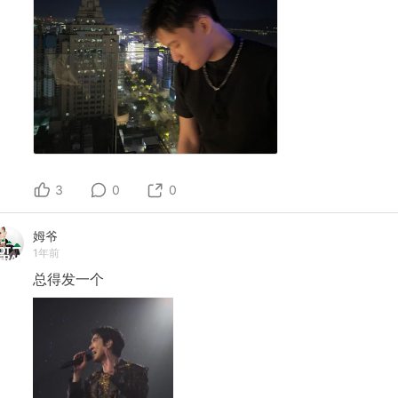
3
0
0
姆爷
1年前
总得发一个