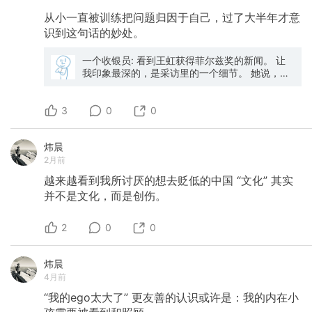
从小一直被训练把问题归因于自己，过了大半年才意
识到这句话的妙处。
一个收银员: 看到王虹获得菲尔兹奖的新闻。 让
我印象最深的，是采访里的一个细节。 她说，在
北大的时候，自己一直觉得："能生存下来就不错
了。" 后来她的同学回忆，当时并没有意识到她会
3
从事严肃的数学研究。北大的老师后来也承认，
0
0
她不是班上最亮眼的学生。 我想起以前看过的一
句话： 如果你在一个地方长期不被重视，不一定
炜晨
是你不够好，也可能是这个环境不适合你。 我们
2月前
从小接受的教育，总是让我们先反思自己。 考试
不好，是自己不够努力。 工作不顺，是自己能力
越来越看到我所讨厌的想去贬低的中国
“文化”
其实
不够。 得不到认可，也是自己还有不足。 很多时
并不是文化，而是创伤。
候确实如此。 但还有另一种可能。 不是你不好，
而是你放错了地方。 王虹后来去了法国。 也不是
说法国一定更好，只是那个环境可能更适合她。
2
0
0
一个好的环境，它能让人相信，自己还有成长的
可能。 所以，如果你在一个地方长期怀疑自己，
长期觉得"能生存下来就不错了"，也许值得问自
炜晨
己一个问题： 到底是我不行。 还是这个地方不适
4月前
合我。 换一个环境，不一定是逃避。 也可能是重
“我的ego太大了”
更友善的认识或许是：我的内在小
新开始生长。