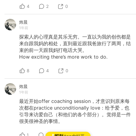
4
2
0
炜晨
1年前
探索人的心理真是其乐无穷。一直以为我的创伤都是
来自跟我妈的相处，直到最近跟我爸旅行了两周，结
束的前一天跟我妈打电话大哭。
How
exciting
there’s
more
work
to
do.
8
4
0
炜晨
1年前
最近开始offer
coaching
session，才意识到原来每
次都在practice
unconditionally
love：给予爱，也
引导来访爱自己（和他们的各个部分）。觉得是一件
很美很神圣的事情。
1
0
0