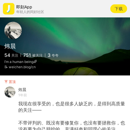
即刻App
下载
年轻人的同好社区
炜晨
54
751
3
关注
被关注
夸夸
I’m a human being🌈
📝 weichen.blog/cn
置顶
炜晨
1年前
我现在很享受的，也是很多人缺乏的，是得到高质量
的关注——
不带评判的、既没有要修复你，也没有要拯救你，也
没有要为自己辩护的、充满好奇和同理心的关注。