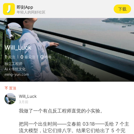
即刻App
下载
年轻人的同好社区
Will_Luck
1
0
0
关注
被关注
夸夸
独立工程师
AI x 传统文化
ming-yun.com
置顶
Will_Luck
3月前
我做了一个有点反工程师直觉的小实验。
把同一个出生时间——立春前 03:18——丢给 7 个主
流大模型，让它们排八字。结果它们给出了 5 个完