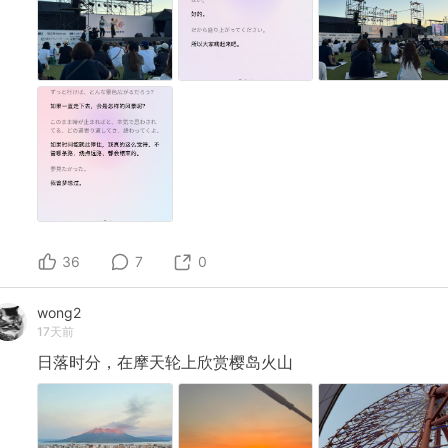
36
7
0
wong2
17天前
日落时分，在摩天轮上欣赏樱岛火山