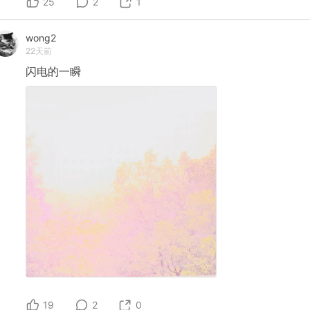
25
2
1
wong2
22天前
闪电的一瞬
19
2
0