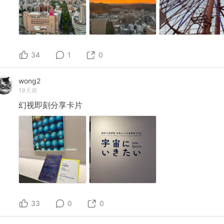
34
1
0
wong2
19天前
幻视即刻分享卡片
33
0
0