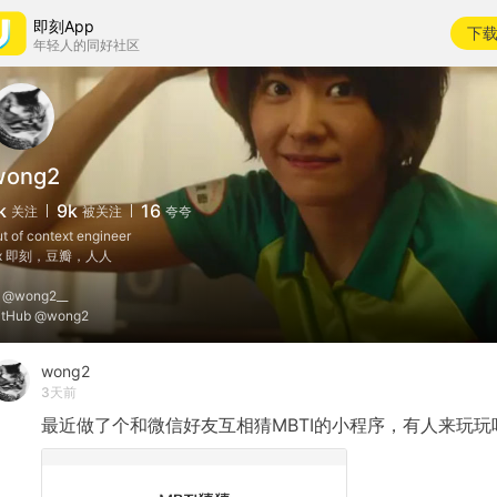
即刻App
下
年轻人的同好社区
wong2
k
9k
16
关注
被关注
夸夸
ut of context engineer
x 即刻，豆瓣，人人
 @wong2__
itHub @wong2
wong2
3天前
最近做了个和微信好友互相猜MBTI的小程序，有人来玩玩