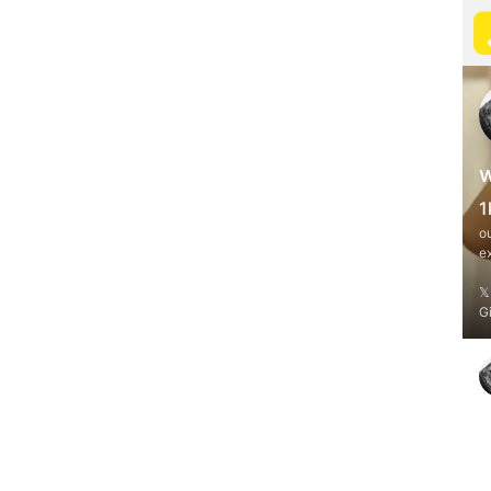
1
o
e

G