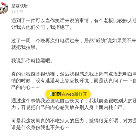
情我还发现自己长大了，我以前会很吃别人的压力，容易
是荔枝呀
把自己的内心感受放在别人身上而内耗自己。 可是我这次
23天前
就真的不吃别人的压力，觉得很无所谓，对方是谁是什么
身份我也不关心～ 如果真的认可一个人，是会等待缘分
遇到了一件可以当作笑话来说的事情，有个老板比较缺人
的，要么给钱，要么给资源，而不是“威胁”的行为。
让我去他们公司，我拒绝了。
过了一周，今晚再次打电话过来，居然“威胁”说如果我不
就把我拉黑。
我说那你就拉黑吧。
真的让我感觉很幼稚，然后我很感恩我上周有点没想明白
情的时候，没有逃避马上答应换环境，而是认真问了一下
己的内心～～
在web版打开
通过这个事情我还发现自己长大了，我以前会很吃别人的
力，容易把自己的内心感受放在别人身上而内耗自己。
可是我这次就真的不吃别人的压力，觉得很无所谓，对方
谁是什么身份我也不关心～