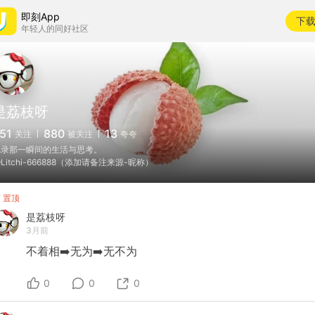
即刻App
下
年轻人的同好社区
是荔枝呀
51
880
13
关注
被关注
夸夸
记录那一瞬间的生活与思考。
Litchi-666888（添加请备注来源-昵称）
置顶
是荔枝呀
3月前
不着相➡️无为➡️无不为
0
0
0