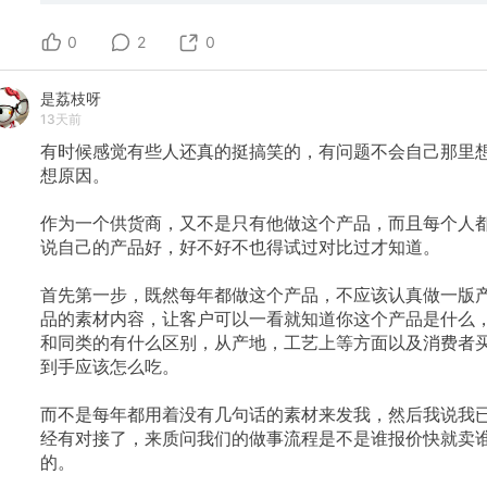
这个产品，而且每个人都说自己的产品好，好不好不也得
试过对比过才知道。 首先第一步，既然每年都做这个产
0
品，不应该认真做一版产品的素材内容，让客户可以一看
2
0
就知道你这个产品是什么，和同类的有什么区别，从产
地，工艺上等方面以及消费者买到手应该怎么吃。 而不是
是荔枝呀
每年都用着没有几句话的素材来发我，然后我说我已经有
13天前
对接了，来质问我们的做事流程是不是谁报价快就卖谁
的。 同样的产品真的不是只有你的才是最好吃的，麻烦认
有时候感觉有些人还真的挺搞笑的，有问题不会自己那里
清一下事实。 委婉的提醒了几次可以考虑优化一下素材
想原因。
哦，就只会说不会写，那请问你真的行动了吗？ 既然涉及
了做商业，就是除了懂客户的需求还要懂消费者的需求，
对方到底要什么东西，互相高效，学会算一下各种账单，
作为一个供货商，又不是只有他做这个产品，而且每个人
账单不是只有表面的那个数字，隐形成本也是一个很大的
说自己的产品好，好不好不也得试过对比过才知道。
账，而不是让客户对接你一个人给你一个人来改信息资料
等。
首先第一步，既然每年都做这个产品，不应该认真做一版
品的素材内容，让客户可以一看就知道你这个产品是什么
和同类的有什么区别，从产地，工艺上等方面以及消费者
到手应该怎么吃。
而不是每年都用着没有几句话的素材来发我，然后我说我
经有对接了，来质问我们的做事流程是不是谁报价快就卖
的。