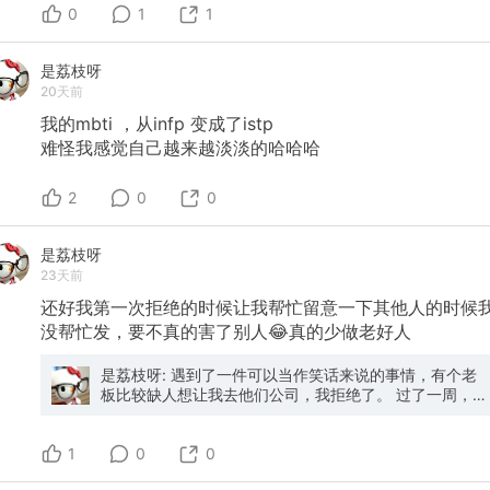
0
1
1
是荔枝呀
20天前
我的mbti
，从infp
变成了istp
难怪我感觉自己越来越淡淡的哈哈哈
2
0
0
是荔枝呀
23天前
还好我第一次拒绝的时候让我帮忙留意一下其他人的时候
没帮忙发，要不真的害了别人😂真的少做老好人
是荔枝呀: 遇到了一件可以当作笑话来说的事情，有个老
板比较缺人想让我去他们公司，我拒绝了。 过了一周，今
晚再次打电话过来，居然“威胁”说如果我不来就把我拉
黑。 我说那你就拉黑吧。 真的让我感觉很幼稚，然后我
1
很感恩我上周有点没想明白事情的时候，没有逃避马上答
0
0
应换环境，而是认真问了一下自己的内心～～ 通过这个事