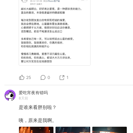
25
0
1
爱吃宵夜有错吗
8天前
是谁来看胖别啦？
咦，原来是我啊。