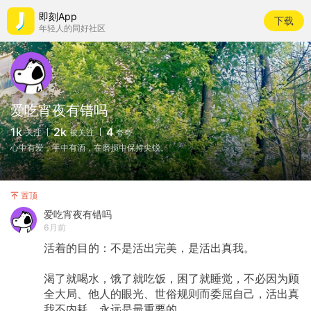
即刻App
下载
年轻人的同好社区
爱吃宵夜有错吗
1k
2k
4
关注
被关注
夸夸
心中有爱，手中有酒，在磨损中保持尖锐。
置顶
爱吃宵夜有错吗
6月前
活着的目的：不是活出完美，是活出真我。
渴了就喝水，饿了就吃饭，困了就睡觉，不必因为顾
全大局、他人的眼光、世俗规则而委屈自己，活出真
我不内耗，永远是最重要的。