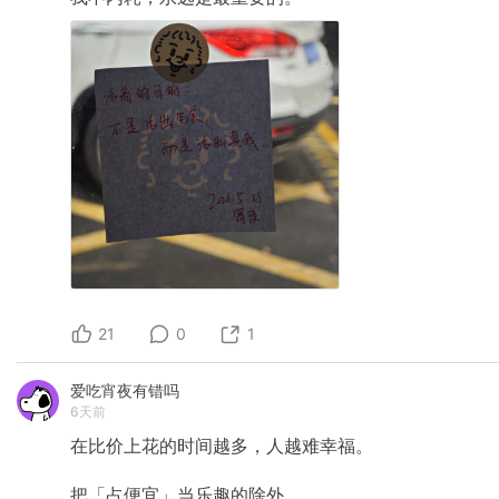
21
0
1
爱吃宵夜有错吗
6天前
在比价上花的时间越多，人越难幸福。
把「占便宜」当乐趣的除外。