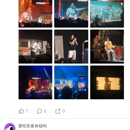
7
0
0
爱吃宵夜有错吗