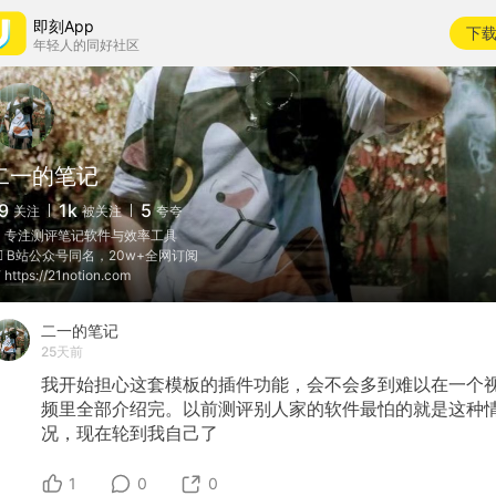
即刻App
下
年轻人的同好社区
二一的笔记
9
1k
5
关注
被关注
夸夸
 专注测评笔记软件与效率工具
🏻 B站公众号同名，20w+全网订阅
 https://21notion.com
二一的笔记
25天前
我开始担心这套模板的插件功能，会不会多到难以在一个
频里全部介绍完。以前测评别人家的软件最怕的就是这种
况，现在轮到我自己了
1
0
0