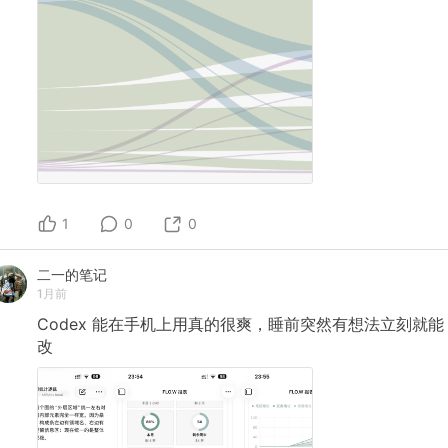
1
0
0
二一的笔记
1月前
Codex
能在手机上用真的很爽，睡前突然有想法立刻就能
改