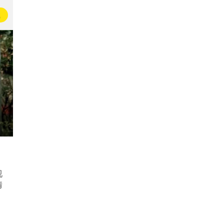
载
视
情