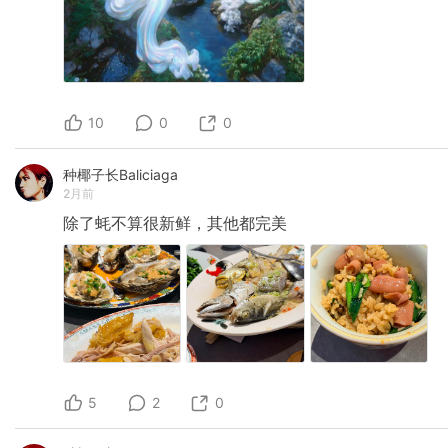
10
0
0
种椰子长Baliciaga
2月前
除了蚝不算很新鲜，其他都完美
5
2
0