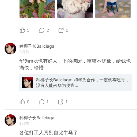
5
2
0
种椰子长Baliciaga
3月前
华为mkt也有好人，下的掂bf，审稿不犹豫，给钱也
痛快，珍惜
种椰子长Baliciaga: 和华为合作，一定倒霉吃亏，
没有人能占华为便宜...
0
1
1
种椰子长Baliciaga
3月前
各位打工人真别自比牛马了