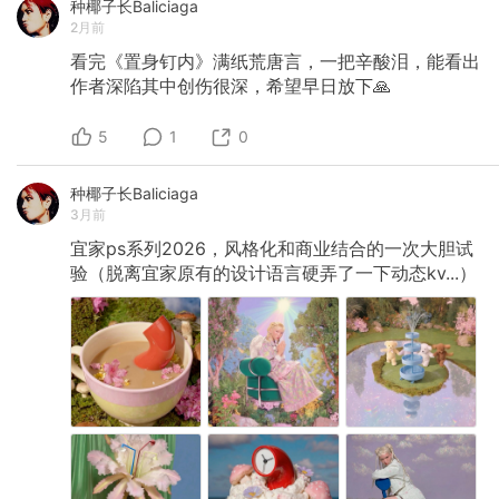
种椰子长Baliciaga
2月前
看完《置身钉内》满纸荒唐言，一把辛酸泪，能看出
作者深陷其中创伤很深，希望早日放下🙏
5
1
0
种椰子长Baliciaga
3月前
宜家ps系列2026，风格化和商业结合的一次大胆试
验（脱离宜家原有的设计语言硬弄了一下动态kv...）