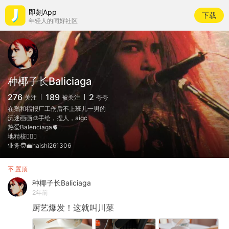
即刻App
下载
年轻人的同好社区
种椰子长Baliciaga
276
189
2
关注
被关注
夸夸
在鹅和福报厂工伤后不上班儿一男的
沉迷画画🎨手绘，捏人，aigc
热爱Balenciaga🫀
地精核🧙🏻‍♂️
业务🧑‍💼haishi261306
置顶
种椰子长Baliciaga
2年前
厨艺爆发！这就叫川菜