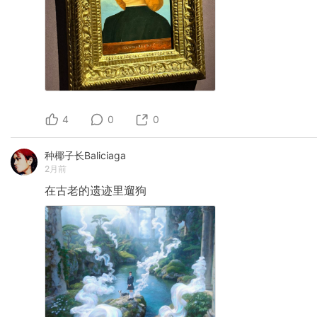
4
0
0
种椰子长Baliciaga
2月前
在古老的遗迹里遛狗