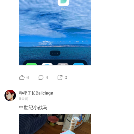
6
4
0
种椰子长Baliciaga
9天前
中世纪小战马