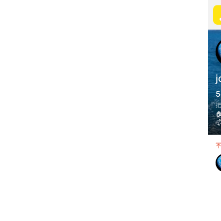
j
5

