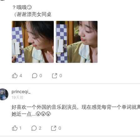
？哦哦🙄
（谢谢漂亮女同桌
4
0
0
princeqi_
19天前
好喜欢一个外国的音乐剧演员。现在感觉每背一个单词就
她近一点…😤😤😤
1
2
0