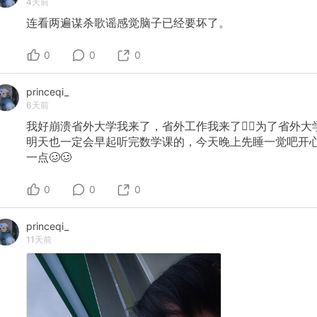
4天前
连看两遍谋杀歌谣感觉脑子已经要坏了。
0
0
0
princeqi_
6天前
我好崩溃省外大学我来了，省外工作我来了✍🏻为了省外大
明天也一定会早起听完数学课的，今天晚上先睡一觉吧开
一点🥴🥴
0
0
0
princeqi_
11天前