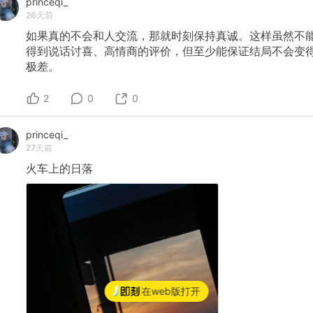
princeqi_
26天前
如果真的不会和人交流，那就时刻保持真诚。这样虽然不
得到说话讨喜、高情商的评价，但至少能保证结局不会变
极差。
2
0
0
princeqi_
27天前
火车上的日落
在web版打开