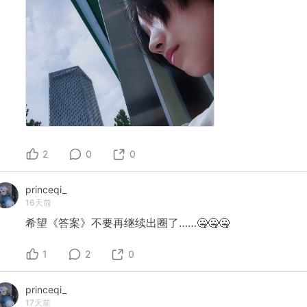
2
0
0
princeqi_
16天前
希望《答案》不要再继续出圈了……🤐🤐🤐
1
2
0
princeqi_
17天前