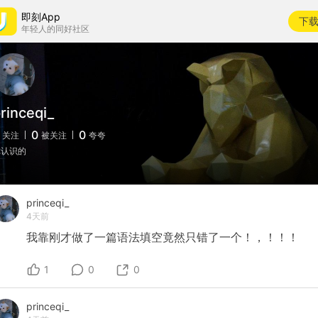
即刻App
下
年轻人的同好社区
rinceqi_
0
0
关注
被关注
夸夸
你认识的
princeqi_
4天前
我靠刚才做了一篇语法填空竟然只错了一个！，！！！
1
0
0
princeqi_