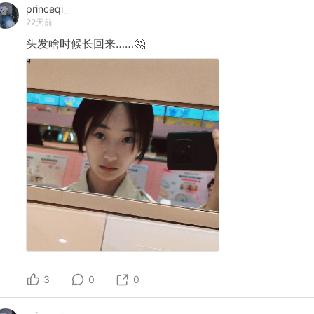
princeqi_
22天前
头发啥时候长回来……🤔
3
0
0