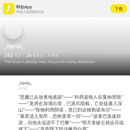
即刻App
下载
年轻人的同好社区
_tianlu_
292
2k
1
关注
被关注
夸夸
The future is already here, it’s just not evenly distributed.
_tianlu_
2月前
“恶魔已从放逐地逃脱”——“科西嘉狼人在戛纳登陆”
——“老虎在加浦出现，已派兵阻截，亡命徒遁入深
山”——“怪物利用阴谋，竟已到达格勒诺布尔”——
“暴君进入里昂，恐怖笼罩一切”——“波拿巴急速前
进，但他永远进不了巴黎”——“明天拿破仑就会兵临
城下”——“皇帝陛下抵达枫丹白露”