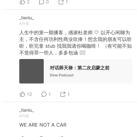
2
0
1
_tianlu_
4月前
人生中的第一期播客，感谢杜老师
🤍
以开心闲聊为
主，不含任何功利性商业吹捧！想念我的朋友可以听
听，听完拿
stub
找我我请你喝咖啡！
（有可能不知
不觉得罪一些人，多多包涵
🙇‍♂️
对话薛天禄：第二次启蒙之前
Dine Podcast
13
1
1
_tianlu_
4月前
WE
ARE
NOT
A
CAR