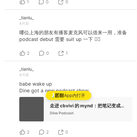
1
0
0
_tianlu_
4月前
哪位上海的朋友有播客麦克风可以借来一用，准备
podcast
debut
需要
suit
up
一下
🙇‍♂️
2
0
1
_tianlu_
4月前
babe
wake
up
Dine
got
a
new
podcast
show
App内打开
走进 cbvivi 的 mynd：把笔记变成一场和自己的对话
Dine Podcast
2
2
0