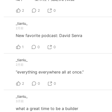
2
2
0
_tianlu_
2月前
New
favorite
podcast:
David
Senra
1
0
0
_tianlu_
2月前
“everything
everywhere
all
at
once.”
2
0
0
_tianlu_
3月前
what
a
great
time
to
be
a
builder