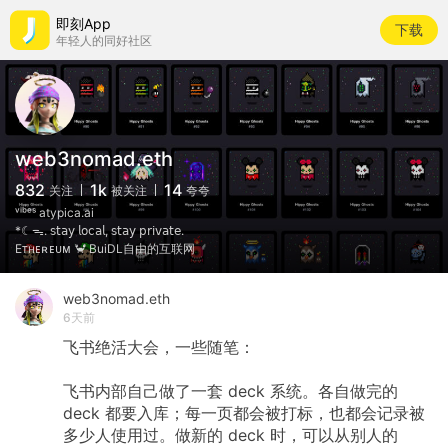
即刻App
下载
年轻人的同好社区
web3nomad.eth
832
1k
14
关注
被关注
夸夸
ᵛⁱᵇᵉˢ atypica.ai
*☾ᯓ. 𝗌𝗍𝖺𝗒 𝗅𝗈𝖼𝖺𝗅, 𝗌𝗍𝖺𝗒 𝗉𝗋𝗂𝗏𝖺𝗍𝖾.
Eᴛʜᴇʀᴇᴜᴍ 🦀 BuiDL自由的互联网
web3nomad.eth
6天前
飞书绝活大会，一些随笔：
飞书内部自己做了一套
deck
系统。各自做完的
deck
都要入库；每一页都会被打标，也都会记录被
多少人使用过。做新的
deck
时，可以从别人的