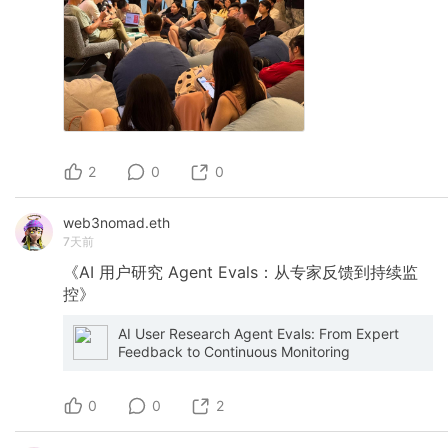
2
0
0
web3nomad.eth
7天前
《AI
用户研究
Agent
Evals：从专家反馈到持续监
控》
AI User Research Agent Evals: From Expert
Feedback to Continuous Monitoring
0
0
2