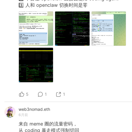
3️⃣
人和
openclaw
切换时间是零
5
1
1
web3nomad.eth
6月前
来自
meme
圈的流量密码，
从
coding
暴走模式强制切回