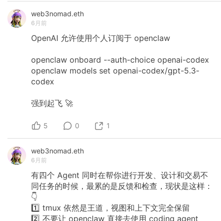
web3nomad.eth
6月前
OpenAI
允许使用个人订阅于
openclaw
openclaw
onboard
--auth-choice
openai-codex
openclaw
models
set
openai-codex/gpt-5.3-
codex
强到起飞
🚀
5
0
1
web3nomad.eth
6月前
有四个
Agent
同时在帮你进行开发、设计和交易不
同任务的时候，最累的是反馈和检查，现状是这样：
👇
1️⃣
tmux
依然是王道，视图和上下文完全保留
2️⃣
不要让
openclaw
直接去使用
coding
agent