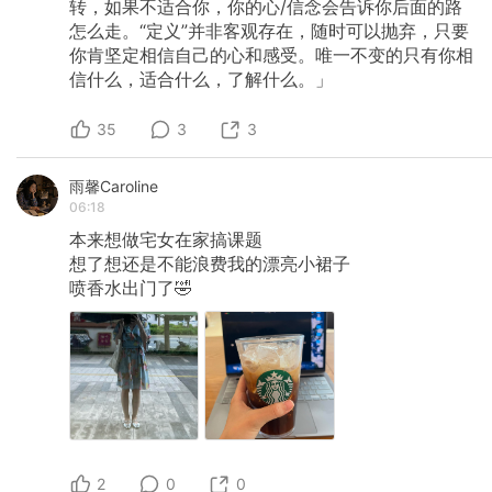
转，如果不适合你，你的心/信念会告诉你后面的路
怎么走。“定义”并非客观存在，随时可以抛弃，只要
你肯坚定相信自己的心和感受。唯一不变的只有你相
信什么，适合什么，了解什么。」
35
3
3
雨馨Caroline
06:18
本来想做宅女在家搞课题
想了想还是不能浪费我的漂亮小裙子
喷香水出门了🤣
2
0
0