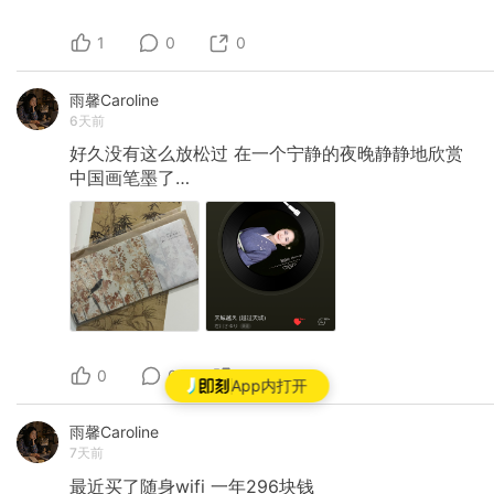
1
0
0
雨馨Caroline
6天前
好久没有这么放松过
在一个宁静的夜晚静静地欣赏
中国画笔墨了…
0
0
0
App内打开
雨馨Caroline
7天前
最近买了随身wifi
一年296块钱