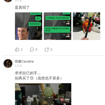
3天前
是真招了
2
0
0
雨馨Caroline
4天前
求求自己的手…
别再买了🙃（虽然也不算多）