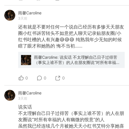
雨馨Caroline
3天前
还有就是不要对任何一个说自己经历有多惨天天朋友
圈小红书诉苦转头不如意把人聊天记录贴朋友圈/小
红书吐槽的人有兴趣😅😅😅
纯熟我年少无知的时候
瞎了眼才和她熟的
悔不当初……
雨馨Caroline: 说实话 不太理解自己日子过得苦
（事实上谁不苦）的人在朋友圈说“对所有幸福的
人有幽微的恨意”的人 虽然我已经连续几个月被她
天天小红书艾特分享她喜欢的东西了真的很烦
0
人… 认识六七年了也不好意思撕破脸（包括之前
0
0
她自己发病说的各种狠毒的话我也不说了） 我只
能说 远离这种人 他人因果与你无关 让她自己自
雨馨Caroline
生自灭就行
3天前
说实话
不太理解自己日子过得苦（事实上谁不苦）的人在朋
友圈说“对所有幸福的人有幽微的恨意”的人
虽然我已经连续几个月被她天天小红书艾特分享她喜