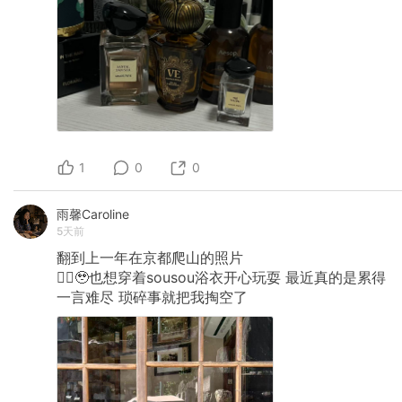
1
0
0
雨馨Caroline
5天前
翻到上一年在京都爬山的照片
🙂‍↔️🥹也想穿着sousou浴衣开心玩耍
最近真的是累得
一言难尽
琐碎事就把我掏空了