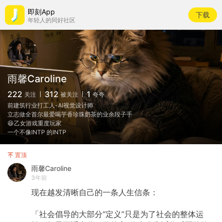
即刻App
下载
年轻人的同好社区
雨馨Caroline
222
312
1
关注
被关注
夸夸
前建筑行业打工人-AI视觉设计师
立志做全首尔最爱喝芋香珍珠奶茶的业余段子手
😆乙女游戏重度玩家
一个不像INTP 的INTP
置顶
雨馨Caroline
3年前
现在越发清晰自己的一条人生信条：
「社会倡导的大部分“定义”只是为了社会的整体运