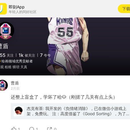
即刻App
下
年轻人的同好社区
曹盾
55
1k
7
关注
被关注
夸夸
绘画领域优秀贡献者
观 粗糙 猥琐 天真
曹盾
2月前
还整上盲盒了，学坏了哈🐶（刚搓了几关有点上头）
杰克有茶: 我开发的《负情绪消除》，已在微信小游戏上
架，免费玩。 注：高度借鉴了《Good Sorting》，为了赚
钱所以脸都不要了，轻喷。 【有奖评论】 - 评论区抽三
人，每人50元红包 - 2026年6月30日21:00开抽 - 评论即
1
可（希望能帮忙转发）
1
0