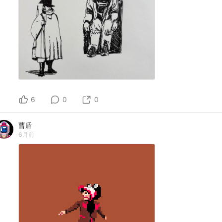
6
0
0
曹盾
6月前