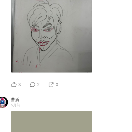
3
2
0
曹盾
5月前