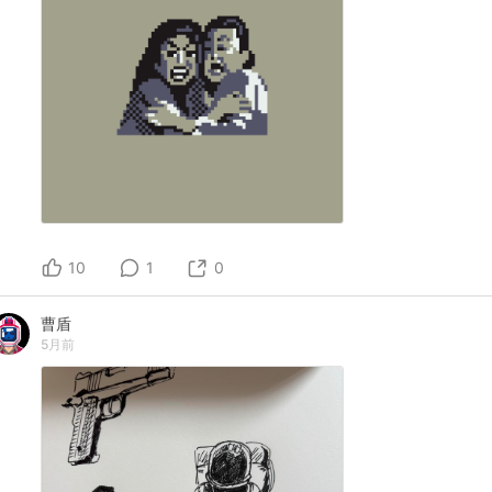
10
1
0
曹盾
5月前