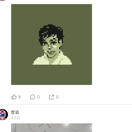
9
0
0
曹盾
4月前