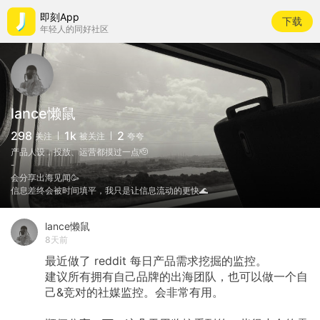
即刻App
下载
年轻人的同好社区
lance懒鼠
298
1k
2
关注
被关注
夸夸
产品人设，投放、运营都摸过一点🫡
-
会分享出海见闻🥳
信息差终会被时间填平，我只是让信息流动的更快🌊
lance懒鼠
8天前
最近做了 reddit 每日产品需求挖掘的监控。
建议所有拥有自己品牌的出海团队，也可以做一个自
己&竞对的社媒监控。会非常有用。