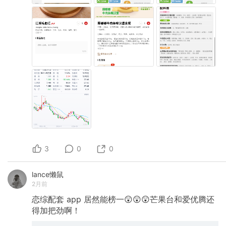
3
0
0
lance懒鼠
2月前
恋综配套
app
居然能榜一😲😲😲芒果台和爱优腾还
得加把劲啊！