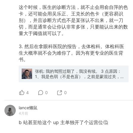
这个时候，医生的诊断方法，就不止会用俞自萍的色
卡，还可能会用吴乐正、王克长的色卡（更容易识
别），并且诊断方式也不是某张认不出来，就一刀
切，而是通常会让你认非常多张，只要能认出来的数
量大于阈值就可以了。
3.
然后在拿眼科医院的报告，去体检科。体检科医
生大概率就不会为难你了。因为有更专业的医生背
书。
张机: 我的驾照过期了，我没有续。 3 点原因：
1、我是色弱（不是色盲），之前是蒙混过关，这
次感觉有点麻烦。 2、发现过期的时候，我在旧
金山，我发现那边到处都自动驾驶了，以后哪还
4
用得上开车啊。 3、我不喜欢开车。我喜欢公
0
0
交、打车、包车的生活方式。我希望把驾驶这件
事完全外包出去。 但是，我发现我会接到汽车广
lance懒鼠
告的询单，而我已经没有驾照了。以后只能接
4月前
MPV 了？ 这个时代，你觉得有没有必要去考一遍
科目一换驾照？🤣
b
站甚至给这个
up
主单独开了个运营位🤔