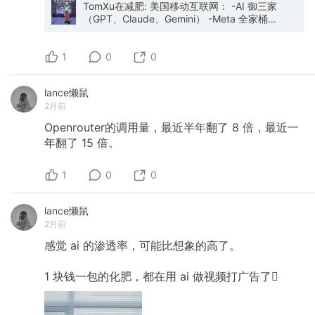
TomXu在减肥: 美国移动互联网： -AI 御三家
（GPT、Claude、Gemini） -Meta 全家桶
（Threads、WhatsApp、Instants、Meta AI
等） -Google 全家桶（Google、Gemini、
1
YouTube、GMaps等） 和其他（比如 Temu
0
0
CapCut Netflix Paramount ） 中国移动互联
网： 字节 和 其他
lance懒鼠
2月前
Openrouter的调用量，最近半年翻了
8
倍，最近一
年翻了
15
倍。
1
0
0
lance懒鼠
2月前
感觉
ai
的渗透率，可能比想象的高了。
1
块钱一包的化肥，都在用
ai
做视频打广告了🫪