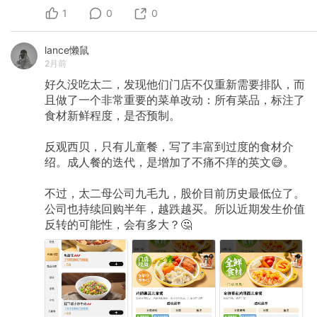
最大的AI创作平台”，但提起它，很多人的第一反
1
应依然是 Token 中转站：用户来这里，是为了最
0
0
快用上最便宜、最全的模型。也正因此，江湖盛
传 Liblib 补贴到了产品毛利率为负的程度——正
lance懒鼠
常情况的这个数字应该是70%以上。 即便在投资
2月前
行业，投、或没投，本身就已经是一家机构的观
点代表。但据我的感知，很少有公司像 Liblib 一
好久没吃太二，发现他们门店不仅重新需要排队，而
样，会使没投它的投资人形成如此强烈的不解、
且做了一个非常重要的菜单改动：所有菜品，标注了
甚至是抨击。在一家投了 Liblib 的基金里，另一
食材新鲜程度，是否预制。
位合伙人对我们说：“这公司早晚会爆雷。” 但这
依然不妨碍很多人追逐它。本轮的投后估值超过
20亿美金，这与8个月前的B轮融资相比，估值翻
反观西贝，只有儿童餐，写了丰富到过度的食材介
了4倍。 以上只是较为表面的问题。一个可能更
绍。成人餐的迭代，是增加了不痛不痒的英文😅。
准确的概括是：一家AI公司，似乎在走互联网的
老路；一家产品公司，所有产品都有模仿痕迹；
一家创业公司，却和大公司pk烧钱。 在AI时代，
不过，太二母公司九毛九，股价目前历史最低位了。
这是一家并不AI、却又大获成功的公司。 存在即
公司也持续回购半年，越跌越买。所以近期发生价值
合理。我们无意于带着放大镜去看一家创业公
反转的可能性，会有多大？🤔
司，但的确好奇，这样的一个反差故事是如何诞
生的。 「elsewhere」聊了十几位接近 Liblib 的
朋友，试图解答这个问题。鉴于 Evoken 目前还
没啥记忆度，全文我们还是称呼它最初的名字：
Liblib 。