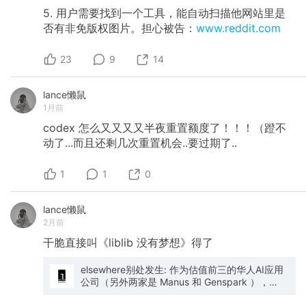
5. 用户需要找到一个工具，能自动扫描他网站里是
否有非免版权图片。担心被告：
www.reddit.com
23
9
14
lance懒鼠
1月前
codex
怎么又又又又半夜重置额度了！！！（蹬不
动了...而且还剩几次重置机会..要过期了..
1
1
0
lance懒鼠
2月前
干脆直接叫《liblib
没有梦想》得了
elsewhere别处发生: 作为估值前三的华人AI应用
公司（另外两家是 Manus 和 Genspark ），
Liblib 可能是最有争议的一家。 明明已经是“中国