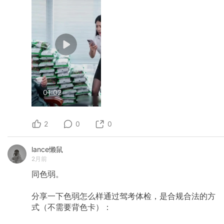
01:02
2
0
0
lance懒鼠
2月前
同色弱。
分享一下色弱怎么样通过驾考体检，是合规合法的方
式（不需要背色卡）：