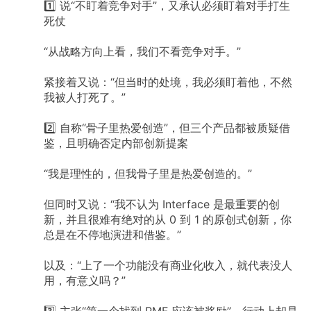
1️⃣
说“不盯着竞争对手”，又承认必须盯着对手打生
死仗
“从战略方向上看，我们不看竞争对手。”
紧接着又说：“但当时的处境，我必须盯着他，不然
我被人打死了。”
2️⃣
自称“骨子里热爱创造”，但三个产品都被质疑借
鉴，且明确否定内部创新提案
“我是理性的，但我骨子里是热爱创造的。”
但同时又说：“我不认为
Interface
是最重要的创
新，并且很难有绝对的从
0
到
1
的原创式创新，你
总是在不停地演进和借鉴。”
以及：“上了一个功能没有商业化收入，就代表没人
用，有意义吗？”
3️⃣
主张“第一个找到
PMF
应该被奖励”，行动上却是