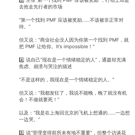
去抢走先行者的市场
“第一个找到
PMF
应该被奖励……不该被非正常对
待。”
但又说：“商业社会没人因为你第一个找到
PMF，就
把
PMF
让给你。It’s
impossible！”
4️⃣
说自己“现在是一个情绪稳定的人”，通篇却充满
焦虑、崩溃与哭泣的描述
“不是这样的，我现在是一个情绪稳定的人。”
但又说：“我都发狂了，我说不能晚，晚了就没有机
会！不做就要死！”
以及：“我是在上海回北京的飞机上想通的……一边想
一边哭。”
5️⃣
说“管理变得前所未有地不重要”，但整个访谈花