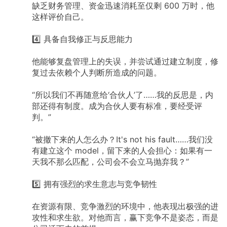
缺乏财务管理、资金迅速消耗至仅剩
600
万时，他
这样评价自己。
4️⃣
具备自我修正与反思能力
他能够复盘管理上的失误，并尝试通过建立制度，修
复过去依赖个人判断所造成的问题。
“所以我们不再随意给‘合伙人’了……我的反思是，内
部还得有制度。成为合伙人要有标准，要经受评
判。”
“被撤下来的人怎么办？It's
not
his
fault……我们没
有建立这个
model，留下来的人会担心：如果有一
天我不那么匹配，公司会不会立马抛弃我？”
5️⃣
拥有强烈的求生意志与竞争韧性
在资源有限、竞争激烈的环境中，他表现出极强的进
攻性和求生欲。对他而言，赢下竞争不是姿态，而是