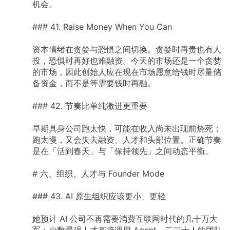
机会。
###
41.
Raise
Money
When
You
Can
资本情绪在贪婪与恐惧之间切换。贪婪时再贵也有人
投，恐惧时再好也难融资。今天的市场还是一个贪婪
的市场，因此创始人应在现在市场愿意给钱时尽量储
备资金，而不是等需要钱时再融。
###
42.
节奏比单纯激进更重要
早期具身公司跑太快，可能在收入尚未出现前烧死；
跑太慢，又会失去融资、人才和头部位置。正确节奏
是在「活到春天」与「保持领先」之间动态平衡。
#
六、组织、人才与
Founder
Mode
###
43.
AI
原生组织应该更小、更轻
她预计
AI
公司不再需要消费互联网时代的几十万大
军；少数最强人才直接调用
Agent，二三十人的团队