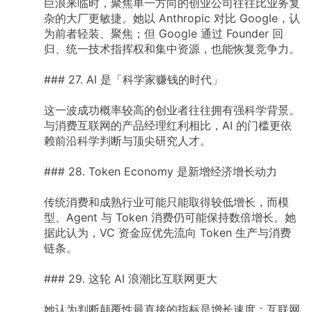
巨浪来临时，聚焦单一方向的创业公司往往比业务复
杂的大厂更敏捷。她以
Anthropic
对比
Google，认
为前者轻装、聚焦；但
Google
通过
Founder
回
归、统一技术指挥权和集中资源，也能恢复竞争力。
###
27.
AI
是「科学家赚钱的时代」
这一波成功概率较高的创业者往往拥有强科学背景。
与消费互联网的产品经理红利相比，AI
的门槛更依
赖前沿科学判断与顶尖研究人才。
###
28.
Token
Economy
是新增经济增长动力
传统消费和成熟行业可能只能取得较低增长，而模
型、Agent
与
Token
消费仍可能保持数倍增长。她
据此认为，VC
资金应优先流向
Token
生产与消费
链条。
###
29.
这轮
AI
浪潮比互联网更大
她认为判断颠覆性最直接的指标是增长速度：互联网