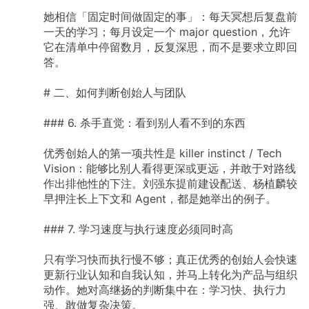
她相信「固定时间做固定的事」：每天冥想后复盘前
一天的学习；每月设定一个
major
question，允许
它在清单中停留数月，反复深思，而不是要求立即回
答。
#
二、如何判断创始人与团队
###
6.
杀手直觉：看到别人看不到的东西
优秀创始人的第一项共性是
killer
instinct
/
Tech
Vision：能够比别人看得更深或更远，并敢于对路线
作出排他性的下注。刘强东提前建设配送、杨植麟较
早押注长上下文和
Agent，都是她举出的例子。
###
7.
学习速度与执行速度必须同时高
只有学习快而执行慢不够；真正优秀的创始人会快速
更新行业认知和自我认知，并马上转化为产品与组织
动作。她对高继扬的判断集中在：学习快、执行力
强、敢做复杂决策。