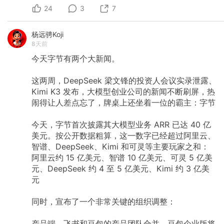
24
3
7
杨远骋Koji
8天前
今天字节有两个大新闻。
这两周，DeepSeek
梁文锋的投资人会议实录泄露、
Kimi
K3
发布，大模型创业公司的新闻不断刷屏，热
闹得让人差点忘了，牌桌上还坐着一位的霸主：字节
今天，字节首次披露其大模型业务
ARR
已达
40
亿
美元。按公开数据粗算，这一数字已经超过阿里云、
智谱、DeepSeek、Kimi
和可灵等主要玩家之和：
阿里云约
15
亿美元、智谱
10
亿美元、可灵
5
亿美
元、DeepSeek
约
4
至
5
亿美元、Kimi
约
3
亿美
元
同时，宣布了一个非常关键的组织调整：
产品端，飞书和豆包的产品团队合并，豆包企业版将