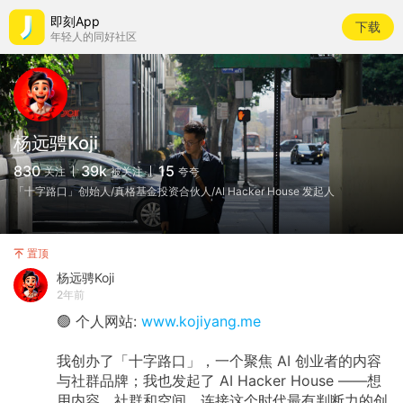
即刻App
下载
年轻人的同好社区
杨远骋Koji
830
39k
15
关注
被关注
夸夸
「十字路口」创始人/真格基金投资合伙人/AI Hacker House 发起人
置顶
杨远骋Koji
2年前
🟢 个人网站:
www.kojiyang.me
我创办了「十字路口」，一个聚焦 AI 创业者的内容
与社群品牌；我也发起了 AI Hacker House ——想
用内容、社群和空间，连接这个时代最有判断力的创