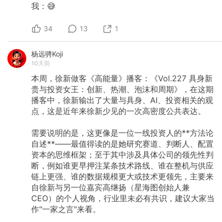
我：😅
34
13
1
杨远骋Koji
10天前
本周，徐新做客《高能量》播客：《Vol.227
具身新
贵与投资女王：创新、热潮、泡沫和周期》，在这期
播客中，徐新输出了大量与具身、AI、投资相关的观
点，这是近年来徐新少见的一次高密度公共表达。
需要说明的是，这更像是一位一线投资人的**方法论
自述**——最值得读的是她研究赛道、判断人、配置
资本的思维框架；至于其中涉及具体公司的领先性判
断，例如谁更早押注某条技术路线、谁在整机与供应
链上更强、谁的数据规模更大或技术更领先，主要来
自徐新与另一位嘉宾高继扬（星海图创始人兼
CEO）的个人视角，行业里未必有共识，建议大家当
作"一家之言"来看。