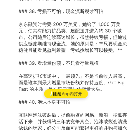
###
38.
亏损不可怕，现金流断裂才可怕
京东融资时需要
200
万美元，她给了
1,000
万美
元，使其有能力扩品类、建配送并进入约
30
个城
市。公司随后连续高速增长，虽然持续亏损，但通过
供应链账期维持现金流。她的原则是：**只要现金流
稳健且能看见盈利希望，亏钱换增长可以接受。**
###
39.
看增量份额，不只看存量规模
在高速扩张市场中，「最领先」不是当前收入最高，
而是谁拿到最大增量市场份额并保持速度。Get
Big
Fast
的本质，是在窗口期占住增量大头。
App内打开
###
40.
泡沫本身不可怕
互联网泡沫破裂后，提前融资的网易、新浪、搜狐存
活下来，并获得约三年的竞争真空。泡沫破裂会清洗
缺钱的玩家，好公司反而可能获得更好的并购与加仓