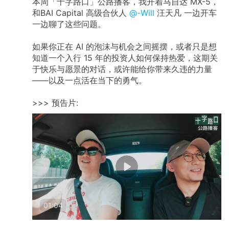
本周「十字路口」公路播客，我开着马自达 MX-5，
和BAI Capital 高级合伙人
@-Will
汪天凡 一边开车
一边聊了这些问题。
如果你正在 AI 的泡沫与机会之间摇摆，或者只是想
知道一个入行 15 年的投资人如何保持热爱，这期关
于快乐与愿景的对话，或许能给你带来久违的力量
——以及一点活在当下的勇气。
>>> 预告片:
01:04