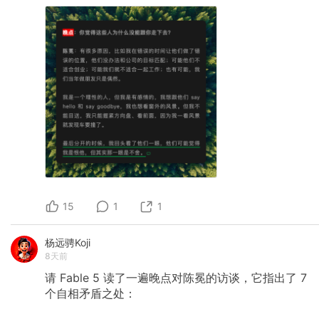
15
1
1
杨远骋Koji
8天前
请
Fable
5
读了一遍晚点对陈冕的访谈，它指出了
7
个自相矛盾之处：