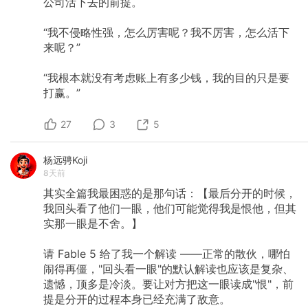
公司活下去的前提。
“我不侵略性强，怎么厉害呢？我不厉害，怎么活下
来呢？”
“我根本就没有考虑账上有多少钱，我的目的只是要
打赢。”
27
3
5
杨远骋Koji
8天前
其实全篇我最困惑的是那句话：【最后分开的时候，
我回头看了他们一眼，他们可能觉得我是恨他，但其
实那一眼是不舍。】
请
Fable
5
给了我一个解读
——正常的散伙，哪怕
闹得再僵，"回头看一眼"的默认解读也应该是复杂、
遗憾，顶多是冷淡。要让对方把这一眼读成"恨"，前
提是分开的过程本身已经充满了敌意。