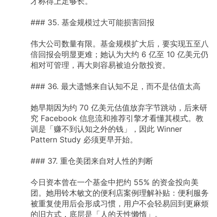
才称得上足够长。
###
35.
基金规模过大可能损害回报
伟大公司数量有限。基金规模扩大后，要实现五至八
倍回报会明显更难；她认为大约
6
亿至
10
亿美元仍
相对可管理，再大则容易被迫分散投资。
###
36.
最大遗憾来自认知不足，而不是估值太高
她早期因为约
70
亿美元估值放弃字节跳动，后来研
究
Facebook
信息流和推荐引擎才看懂其模式。教
训是「赚不到认知之外的钱」，因此
Winner
Pattern
Study
必须更早开始。
###
37.
重仓美团来自对人性的判断
今日资本曾在一个基金中把约
55%
的资金投向美
团。她用铃木敏文的便利店案例理解补贴：便利服务
被重复使用后会形成习惯，用户不会轻易回到更麻烦
的旧方式，底层是「人的天性懒惰」。