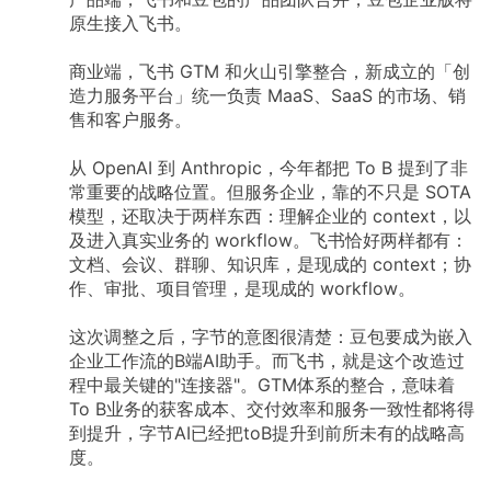
原生接入飞书。
商业端，飞书
GTM
和火山引擎整合，新成立的「创
造力服务平台」统一负责
MaaS、SaaS
的市场、销
售和客户服务。
从
OpenAI
到
Anthropic，今年都把
To
B
提到了非
常重要的战略位置。但服务企业，靠的不只是
SOTA
模型，还取决于两样东西：理解企业的
context，以
及进入真实业务的
workflow。飞书恰好两样都有：
文档、会议、群聊、知识库，是现成的
context；协
作、审批、项目管理，是现成的
workflow。
这次调整之后，字节的意图很清楚：豆包要成为嵌入
企业工作流的B端AI助手。而飞书，就是这个改造过
程中最关键的"连接器"。GTM体系的整合，意味着
To
B业务的获客成本、交付效率和服务一致性都将得
到提升，字节AI已经把toB提升到前所未有的战略高
度。