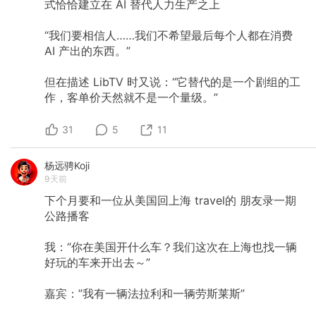
式恰恰建立在
AI
替代人力生产之上
“我们要相信人……我们不希望最后每个人都在消费
AI
产出的东西。”
但在描述
LibTV
时又说：“它替代的是一个剧组的工
作，客单价天然就不是一个量级。”
31
5
11
杨远骋Koji
9天前
下个月要和一位从美国回上海
travel的
朋友录一期
公路播客
我：“你在美国开什么车？我们这次在上海也找一辆
好玩的车来开出去～”
嘉宾：”我有一辆法拉利和一辆劳斯莱斯”