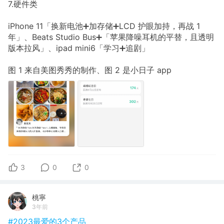
7.硬件类
iPhone 11「换新电池➕加存储➕LCD 护眼加持，再战 1
年」、Beats Studio Bus➕「苹果降噪耳机的平替，且透明
版本拉风」、ipad mini6「学习➕追剧」
图 1 来自美图秀秀的制作、图 2 是小日子 app
3
0
0
桃寧
3年前
#2023最爱的3个产品