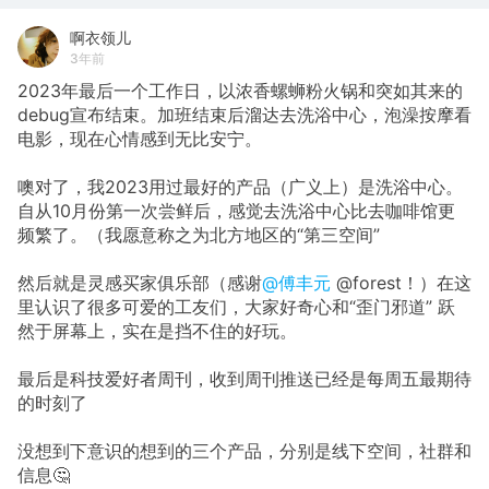
啊衣领儿
3年前
2023年最后一个工作日，以浓香螺蛳粉火锅和突如其来的
debug宣布结束。加班结束后溜达去洗浴中心，泡澡按摩看
电影，现在心情感到无比安宁。
噢对了，我2023用过最好的产品（广义上）是洗浴中心。
自从10月份第一次尝鲜后，感觉去洗浴中心比去咖啡馆更
频繁了。（我愿意称之为北方地区的“第三空间”
然后就是灵感买家俱乐部（感谢
@傅丰元
@forest！）在这
里认识了很多可爱的工友们，大家好奇心和“歪门邪道” 跃
然于屏幕上，实在是挡不住的好玩。
最后是科技爱好者周刊，收到周刊推送已经是每周五最期待
的时刻了
没想到下意识的想到的三个产品，分别是线下空间，社群和
信息🤔