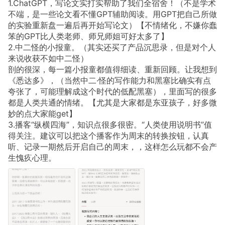
1.ChatGPT，写论文实打实帮助了我们全宿舍！（不是学术
不端，是一些论文看不懂GPT辅助阅读。用GPT把自己所做
的实验重新盘一遍后再开始写论文）【不情绪化，不嫌你蠢
笨的GPT比人类老师、师兄师姐可好太多了】
2.中二怪的小报童。（其实还买了产品沉思录，但是对个人
来说收获不如中二怪）
剖的很深，每一篇小报童都值得细读、重新回顾。让我想到
《悉达多》，（当然中二·怪的写作能力和黑塞比确实有点
夸张了，可能理解成这个时代的低配黑塞），里面写的很多
都是人类共通的情绪。【尤其是大家都是东亚孩子，好多微
妙的点大家能get】
3.播客“纵横四海”，知识点很多很密。“人类使用说明书”值
得关注。建议可以把这个播客作为周末的转换按钮，认真
听、记录一期然后开启自己的周末，，这样怎么玩都不会产
生愧疚心理。