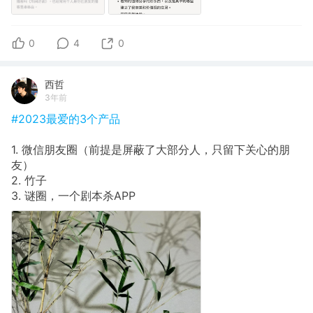
0
4
0
西哲
3年前
#2023最爱的3个产品
1. 微信朋友圈（前提是屏蔽了大部分人，只留下关心的朋
友）
2. 竹子
3. 谜圈，一个剧本杀APP