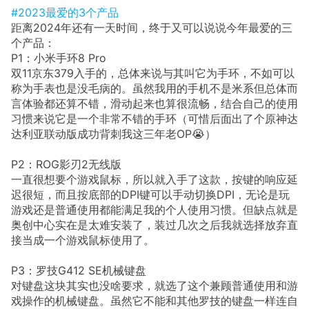
#2023最爱的3个产品
距离2024年还有一天时间，终于又可以说说今年最爱的三
个产品：
P1：小米手环8 Pro
双11京东379入手的，总体来说与其叫它为手环，不如可以
称为手表也是没毛病的。虽然我用的手机不是米系但总体而
言体验都还算不错，滑动起来也算很流畅，结合自己的使用
习惯来说它是一个非常不错的手环（可惜后面出了个原神达
达利亚联动版成功背刺我这三年老OP😭）
P2：ROG影刃2无线版
一直很想要个游戏鼠标，所以就入手了这款，按键的响应延
迟很短，而且按底部的DPI键可以手动切换DPI，无论是玩
游戏还是普通使用都能满足我的个人使用习惯。但缺点就是
奥创中心实在是太难安装了，装过几次之后我就选择放弃直
接当成一个游戏鼠标使用了。
P3：罗技G412 SE机械键盘
对键盘这块其实也没啥要求，就选了这个兼顾普通使用和游
戏操作的机械键盘。虽然它不能和其他罗技的键盘一样连自