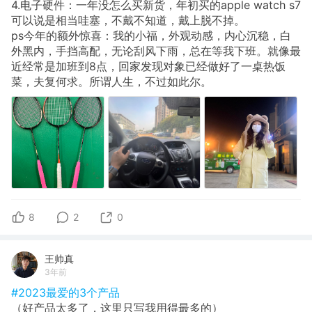
4.电子硬件：一年没怎么买新货，年初买的apple watch s7
可以说是相当哇塞，不戴不知道，戴上脱不掉。
ps今年的额外惊喜：我的小福，外观动感，内心沉稳，白
外黑内，手挡高配，无论刮风下雨，总在等我下班。就像最
近经常是加班到8点，回家发现对象已经做好了一桌热饭
菜，夫复何求。所谓人生，不过如此尔。
8
2
0
王帅真
3年前
#2023最爱的3个产品
（好产品太多了，这里只写我用得最多的）