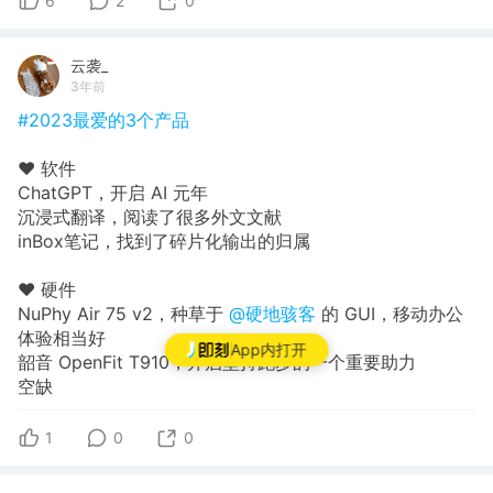
6
2
0
云袭_
3年前
#2023最爱的3个产品
❤️ 软件
ChatGPT，开启 AI 元年
沉浸式翻译，阅读了很多外文文献
inBox笔记，找到了碎片化输出的归属
❤️ 硬件
NuPhy Air 75 v2，种草于
@硬地骇客
的 GUI，移动办公
体验相当好
App内打开
韶音 OpenFit T910，开启坚持跑步的一个重要助力
空缺
1
0
0