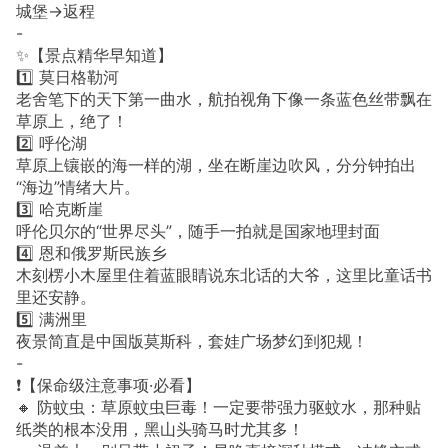
城堡→返程
-
✨【景点精华早知道】
1️⃣ 莫日格勒河
老舍笔下的天下第一曲水，航拍视角下像一条蓝色丝带飘在
草原上，绝了！
2️⃣ 呼伦湖
草原上镶嵌的海一样的湖，坐在断崖边吹风，分分钟拍出
“海边”情绪大片。
3️⃣ 哈克断崖
呼伦贝尔的“世界尽头”，随手一拍就是国家地理封面
4️⃣ 恩和俄罗斯民族乡
木刻楞小木屋里住着蓝眼睛说东北话的大爷，这里比童话书
里还安静。
5️⃣ 满洲里
夜景简直是中国版莫斯科，套娃广场梦幻到犯规！
-
❗️【保命级注意事项·必看】
🔸 防蚊虫：草原蚊虫巨毒！一定要带强力驱蚊水，那种贴
纸类的根本没用，黑山头骑马时尤其多！