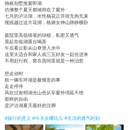
独栋别墅推窗即湖
仿佛整个夏天都倾倒在了窗外
七月的泸沽湖，水性杨花正开得无拘无束
视线越过这片花湖，格姆女神山静静横卧
庭院里高低错落的绿植，私密又透气
晨起在临湖露台喝茶
午后看云影从山脊滑入水中
这里太适合和家人或三五好友一起住进来
不用赶行程，窝在房间里就是一种治愈
想走动时
租一辆车环湖是极惬意的事
走走停停
风吹过发梢湖光山色从车窗外绵延不绝
那样的自由
是泸沽湖夏天最好的注脚
#旅行的意义
#今天去哪玩儿
#生活的透气时刻