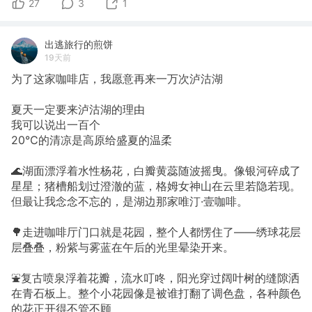
27
3
1
出逃旅行的煎饼
19天前
为了这家咖啡店，我愿意再来一万次泸沽湖
夏天一定要来泸沽湖的理由
我可以说出一百个
20℃的清凉是高原给盛夏的温柔
🌊湖面漂浮着水性杨花，白瓣黄蕊随波摇曳。像银河碎成了
星星；猪槽船划过澄澈的蓝，格姆女神山在云里若隐若现。
但最让我念念不忘的，是湖边那家唯汀·壹咖啡。
🌳走进咖啡厅门口就是花园，整个人都愣住了——绣球花层
层叠叠，粉紫与雾蓝在午后的光里晕染开来。
⛲复古喷泉浮着花瓣，流水叮咚，阳光穿过阔叶树的缝隙洒
在青石板上。整个小花园像是被谁打翻了调色盘，各种颜色
的花正开得不管不顾