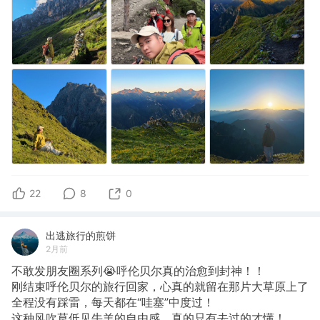
22
8
0
出逃旅行的煎饼
2月前
不敢发朋友圈系列😭呼伦贝尔真的治愈到封神！！
刚结束呼伦贝尔的旅行回家，心真的就留在那片大草原上了
全程没有踩雷，每天都在“哇塞”中度过！
这种风吹草低见牛羊的自由感，真的只有去过的才懂！