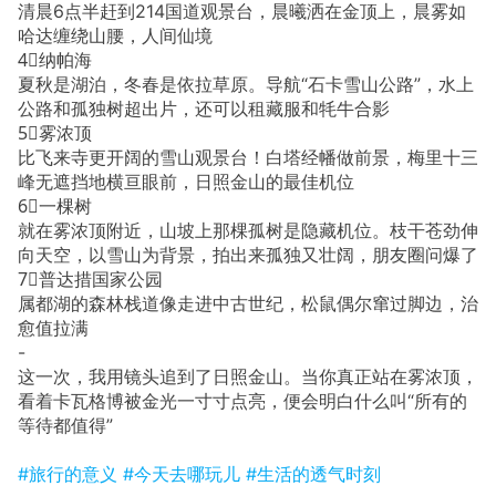
清晨6点半赶到214国道观景台，晨曦洒在金顶上，晨雾如
哈达缠绕山腰，人间仙境
4⃣️纳帕海
夏秋是湖泊，冬春是依拉草原。导航“石卡雪山公路”，水上
公路和孤独树超出片，还可以租藏服和牦牛合影
5⃣️雾浓顶
比飞来寺更开阔的雪山观景台！白塔经幡做前景，梅里十三
峰无遮挡地横亘眼前，日照金山的最佳机位
6⃣️一棵树
就在雾浓顶附近，山坡上那棵孤树是隐藏机位。枝干苍劲伸
向天空，以雪山为背景，拍出来孤独又壮阔，朋友圈问爆了
7⃣️普达措国家公园
属都湖的森林栈道像走进中古世纪，松鼠偶尔窜过脚边，治
愈值拉满
-
这一次，我用镜头追到了日照金山。当你真正站在雾浓顶，
看着卡瓦格博被金光一寸寸点亮，便会明白什么叫“所有的
等待都值得”
#旅行的意义
#今天去哪玩儿
#生活的透气时刻