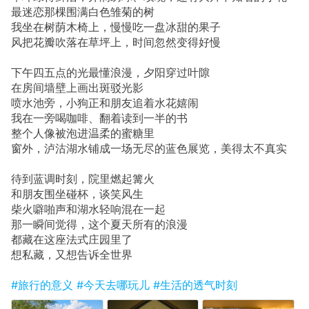
最迷恋那棵围满白色雏菊的树
我坐在树荫木椅上，慢慢吃一盘冰甜的果子
风把花瓣吹落在草坪上，时间忽然变得好慢
下午四五点的光最懂浪漫，夕阳穿过叶隙
在房间墙壁上画出斑驳光影
喷水池旁，小狗正和朋友追着水花嬉闹
我在一旁喝咖啡、翻着读到一半的书
整个人像被泡进温柔的蜜糖里
窗外，泸沽湖水铺成一场无尽的蓝色展览，美得太不真实
待到蓝调时刻，院里燃起篝火
和朋友围坐碰杯，谈笑风生
柴火噼啪声和湖水轻响混在一起
那一瞬间觉得，这个夏天所有的浪漫
都藏在这座法式庄园里了
想私藏，又想告诉全世界
#旅行的意义
#今天去哪玩儿
#生活的透气时刻