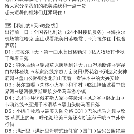
给大家分享我们的绝美路线和一点干货
想去避暑的姐妹们赶紧码住！
-
🗺️【我们的6天5晚路线】
出行前一日：全国各地到达（24小时接机服务）→海拉尔
机场前往哈克 崖山观看绝美日落晚霞，→海拉尔住【包含
酒店】
D1：海拉尔→天下第一曲水莫日格勒河→私人牧场打卡秋
千和看日落
D2：额尔古纳→穿越草原腹地到达大力山湿地断崖→穿越
白桦林秘境 →私家路线穿越万亩良田/野花谷→到达兴安神
鹿园→盘山公路到达龙岩山顶看一看课本中的大兴安岭
D3：莫尔道嘎→森林小火车→和平村→临江神仙坡看中俄
界河→恩河俄罗斯民族乡坐马车游小镇
D4：恩和→拜访俄罗斯人家→笑脸河→风之谷→卧龙山→
卡哨路线→亚洲千米滑草→黑山头骑马看日落
D5：小绵羊牧场→最美边防公路 331→巴尔虎马之舞→欣
赏‘草原上的海，呼伦湖绝美日落还有断崖秋千哦→中苏步
行街
D6：满洲里→满洲里哥特式婚礼宫→国门→猛犸公园绝美