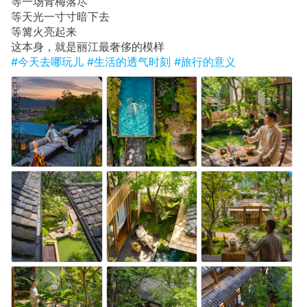
等一场青梅落尽
等天光一寸寸暗下去
等篝火亮起来
这本身，就是丽江最奢侈的模样
#今天去哪玩儿
#生活的透气时刻
#旅行的意义