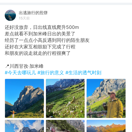
出逃旅行的煎饼
15天前
还好没放弃，日出线直线爬升500m
​差点就看不到加米峰日出的美景了
经历了一点点小高反遇到同行的陌生朋友
还好在大家互相鼓励下完成了行程
和朋友的说走就走的行程很爽了
​📍川西甘孜·加米峰
#今天去哪玩儿
#旅行的意义
#生活的透气时刻