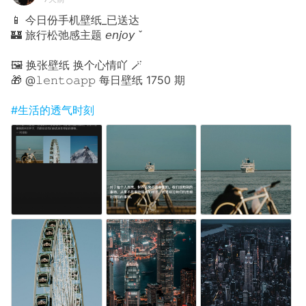
📱 今日份手机壁纸_已送达
🏰 旅行松弛感主题 𝘦𝘯𝘫𝘰𝘺 ˇ
🖼 换张壁纸 换个心情吖 🪄
🎁 @𝚕𝚎𝚗𝚝𝚘𝚊𝚙𝚙 每日壁纸 1750 期
#生活的透气时刻