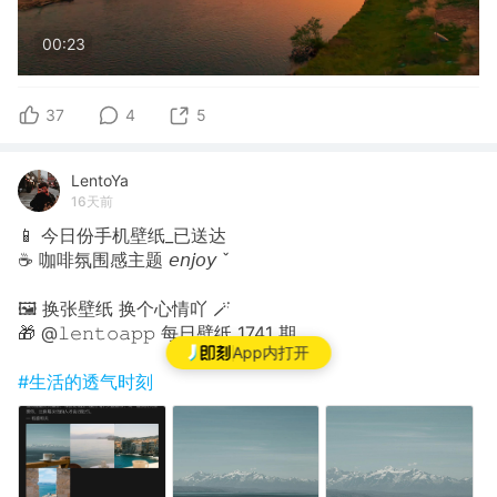
00:23
37
4
5
LentoYa
16天前
📱 今日份手机壁纸_已送达
☕️ 咖啡氛围感主题 𝘦𝘯𝘫𝘰𝘺 ˇ
🖼 换张壁纸 换个心情吖 🪄
🎁 @𝚕𝚎𝚗𝚝𝚘𝚊𝚙𝚙 每日壁纸 1741 期
App内打开
#生活的透气时刻