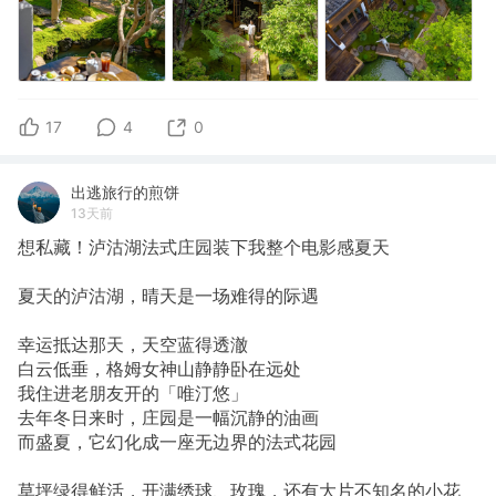
17
4
0
出逃旅行的煎饼
13天前
想私藏！泸沽湖法式庄园装下我整个电影感夏天
夏天的泸沽湖，晴天是一场难得的际遇
幸运抵达那天，天空蓝得透澈
白云低垂，格姆女神山静静卧在远处
我住进老朋友开的「唯汀悠」
去年冬日来时，庄园是一幅沉静的油画
而盛夏，它幻化成一座无边界的法式花园
草坪绿得鲜活，开满绣球、玫瑰，还有大片不知名的小花