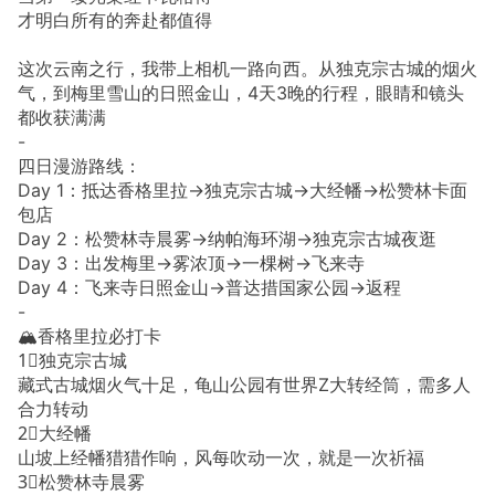
才明白所有的奔赴都值得
这次云南之行，我带上相机一路向西。从独克宗古城的烟火
气，到梅里雪山的日照金山，4天3晚的行程，眼睛和镜头
都收获满满
-
四日漫游路线：
Day 1：抵达香格里拉→独克宗古城→大经幡→松赞林卡面
包店
Day 2：松赞林寺晨雾→纳帕海环湖→独克宗古城夜逛
Day 3：出发梅里→雾浓顶→一棵树→飞来寺
Day 4：飞来寺日照金山→普达措国家公园→返程
-
🏔️香格里拉必打卡
1⃣️独克宗古城
藏式古城烟火气十足，龟山公园有世界Z大转经筒，需多人
合力转动
2⃣️大经幡
山坡上经幡猎猎作响，风每吹动一次，就是一次祈福
3⃣️松赞林寺晨雾