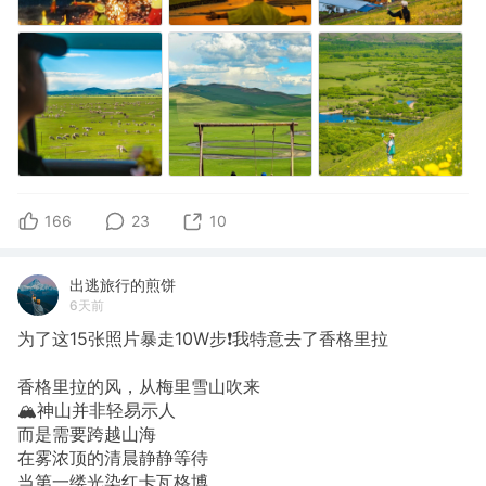
166
23
10
出逃旅行的煎饼
6天前
为了这15张照片暴走10W步❗我特意去了香格里拉
香格里拉的风，从梅里雪山吹来
🏔️神山并非轻易示人
而是需要跨越山海
在雾浓顶的清晨静静等待
当第一缕光染红卡瓦格博