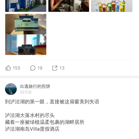
155
19
13
出逃旅行的煎饼
22天前
到泸沽湖的第一眼，直接被这扇窗美到失语
泸沽湖大落水村的尽头
藏着一座被绿植温柔包裹的湖畔居所
泸沽湖南岛Villa度假酒店