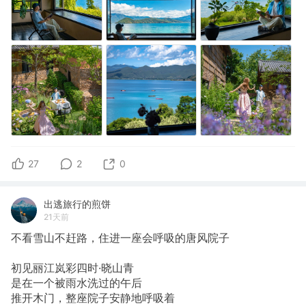
27
2
0
出逃旅行的煎饼
21天前
不看雪山不赶路，住进一座会呼吸的唐风院子
初见丽江岚彩四时·晓山青
是在一个被雨水洗过的午后
推开木门，整座院子安静地呼吸着