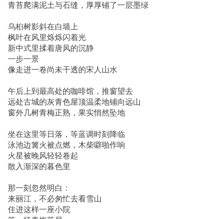
青苔爬满泥土与石缝，厚厚铺了一层墨绿
乌桕树影斜在白墙上
枫叶在风里烁烁闪着光
新中式里揉着唐风的沉静
一步一景
像走进一卷尚未干透的宋人山水
午后上到最高处的咖啡馆，推窗望去
远处古城的灰青色屋顶温柔地铺向远山
窗外几树青梅正熟，果实悄然坠地
坐在这里等日落，等蓝调时刻降临
泳池边篝火被点燃，木柴噼啪作响
火星被晚风轻轻卷起
散入渐深的暮色里
那一刻忽然明白：
来丽江，不必匆忙去看雪山
住进这样一座小院