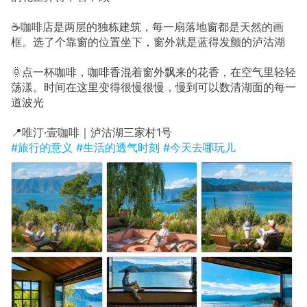
☕咖啡店是两层的独栋建筑，每一扇落地窗都是天然的画
框。选了个靠窗的位置坐下，窗外就是蓝得发颤的泸沽湖
🌞点一杯咖啡，咖啡香混着窗外飘来的花香，在空气里轻轻
荡漾。时间在这里变得很慢很慢，慢到可以数清湖面的每一
道波光
📍唯汀·壹咖啡｜泸沽湖三家村1号
#旅行的意义
#生活的透气时刻
#今天去哪玩儿