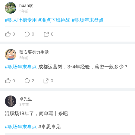
huan欢
5年前
#职人吐槽专用
#准点下班挑战
#职场年末盘点
0
0
0
薇安要努力生活
5年前
#职场年末盘点
成都运营岗，3-4年经验，薪资一般多少？
0
2
0
卓先生
3年前
混职场18年了，简单写十条吧
#职场年末盘点
#卓思卓见