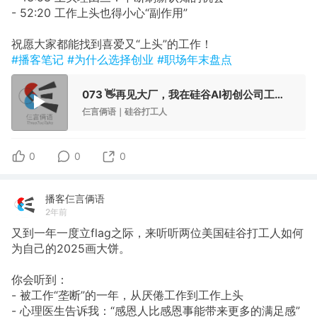
- 52:20 工作上头也得小心“副作用”
祝愿大家都能找到喜爱又“上头”的工作！
#播客笔记
#为什么选择创业
#职场年末盘点
073 👋再见大厂，我在硅谷AI初创公司工作得很上头
仨言俩语｜硅谷打工人
0
0
0
播客仨言俩语
2年前
又到一年一度立flag之际，来听听两位美国硅谷打工人如何
为自己的2025画大饼。
你会听到：
- 被工作“垄断”的一年，从厌倦工作到工作上头
- 心理医生告诉我：“感恩人比感恩事能带来更多的满足感”