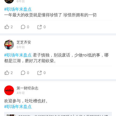
6年前
#职场年末盘点
一年最大的收货就是懂得珍惜了 珍惜所拥有的一切
2
0
0
芝芝齐安
6年前
#职场年末盘点
君子慎独，别说废话，少做roi低的事，哪
都是江湖，磨好刀才能砍柴。
2
0
0
第一财经杂志
4年前
欢迎参与，吐吐槽也好。
#职场年末盘点