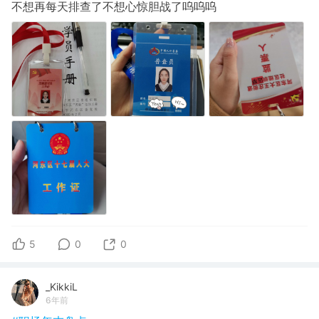
不想再每天排查了不想心惊胆战了呜呜呜
5
0
0
_KikkiL
6年前