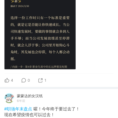
4
0
1
蒙蒙达的女汉纸
6年前
#职场年末盘点
嚯！今年终于要过去了！
现在希望疫情也可以过去！