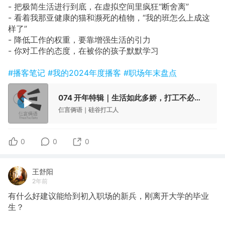
- 把极简生活进行到底，在虚拟空间里疯狂“断舍离”
- 看着我那亚健康的猫和濒死的植物，“我的班怎么上成这
样了”
- 降低工作的权重，要靠增强生活的引力
- 你对工作的态度，在被你的孩子默默学习
#播客笔记
#我的2024年度播客
#职场年末盘点
074 开年特辑｜生活如此多娇，打工不必上头
仨言俩语｜硅谷打工人
0
0
0
王舒阳
2年前
有什么好建议能给到初入职场的新兵，刚离开大学的毕业
生？