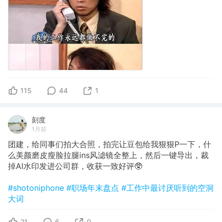
115
44
1
刻度
1月前
团建，给同事们拍大合照，拍完让豆包给我狠狠P一下，什
么美颜磨皮瘦脸拉腿ins风滤镜全整上，然后一键导出，裁
掉AI水印发进公司群，收获一致好评🥸
#shotoniphone
#职场年末盘点
#工作中最讨厌听到的空洞
大词
21
6
0