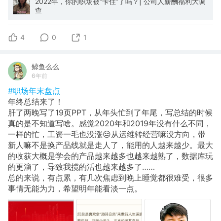
2022年，你的职场被“卡住”了吗？| 公司人薪酬福利大调
查
4
0
1
鲸鱼么么
6年前
#职场年末盘点
年终总结来了！
肝了两晚写了19页PPT，从年头忙到了年尾，写总结的时候
真的是不知道写啥。感觉2020年和2019年没有什么不同，
一样的忙，工资一毛也没涨😑从运维转经营嘛没方向，带
新人嘛不是换产品线就是走人了，能用的人越来越少。最大
的收获大概是学会的产品越来越多也越来越熟了，数据库玩
的更溜了，导致我揽的活也越来越多了……
总的来说，有点累，有几次焦虑到晚上睡觉都很难受，很多
事情无能为力，希望明年能看淡一点。