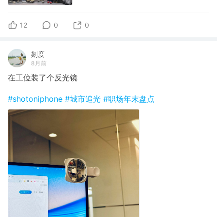
12
0
0
刻度
8月前
在工位装了个反光镜
#shotoniphone
#城市追光
#职场年末盘点