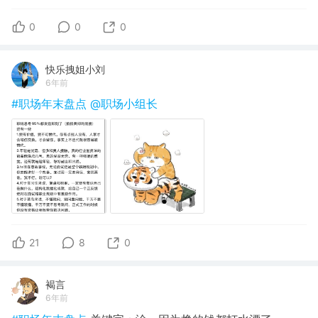
0
0
0
快乐拽姐小刘
6年前
#职场年末盘点
@职场小组长
21
8
0
褐言
6年前