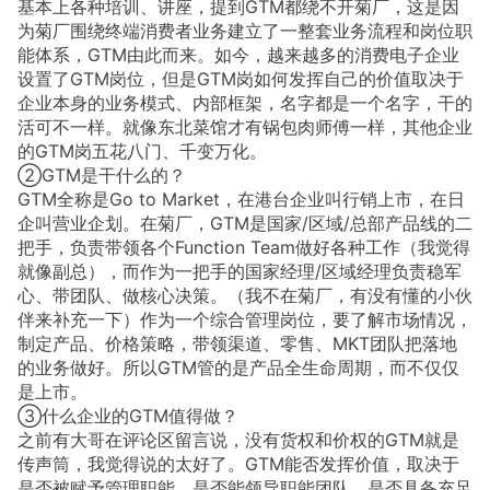
基本上各种培训、讲座，提到GTM都绕不开菊厂，这是因
为菊厂围绕终端消费者业务建立了一整套业务流程和岗位职
能体系，GTM由此而来。如今，越来越多的消费电子企业
设置了GTM岗位，但是GTM岗如何发挥自己的价值取决于
企业本身的业务模式、内部框架，名字都是一个名字，干的
活可不一样。就像东北菜馆才有锅包肉师傅一样，其他企业
的GTM岗五花八门、千变万化。
②GTM是干什么的？
GTM全称是Go to Market，在港台企业叫行销上市，在日
企叫营业企划。在菊厂，GTM是国家/区域/总部产品线的二
把手，负责带领各个Function Team做好各种工作（我觉得
就像副总），而作为一把手的国家经理/区域经理负责稳军
心、带团队、做核心决策。（我不在菊厂，有没有懂的小伙
伴来补充一下）作为一个综合管理岗位，要了解市场情况，
制定产品、价格策略，带领渠道、零售、MKT团队把落地
的业务做好。所以GTM管的是产品全生命周期，而不仅仅
是上市。
③什么企业的GTM值得做？
之前有大哥在评论区留言说，没有货权和价权的GTM就是
传声筒，我觉得说的太好了。GTM能否发挥价值，取决于
是否被赋予管理职能，是否能领导职能团队，是否具备充足