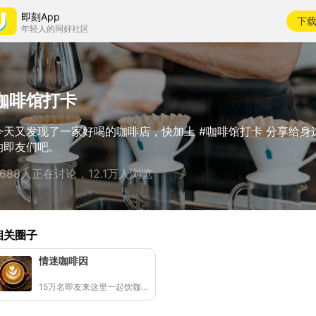
即刻App
下
年轻人的同好社区
咖啡馆打卡
今天又发现了一家好喝的咖啡店，快加上 #咖啡馆打卡 分享给身
的即友们吧。
8688人正在讨论，12.1万人浏览
相关圈子
情迷咖啡因
15万名即友来这里一起饮咖啡☕️