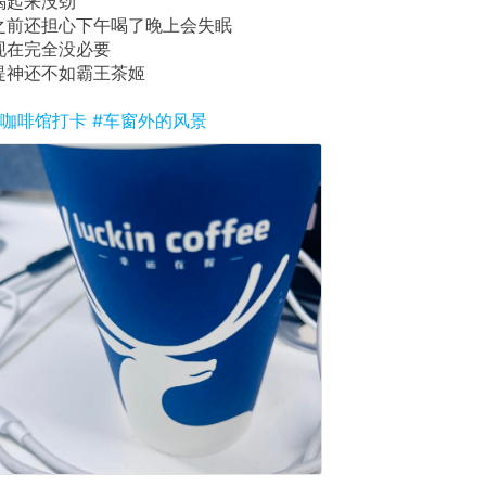
喝起来没劲
之前还担心下午喝了晚上会失眠
现在完全没必要
提神还不如霸王茶姬
#咖啡馆打卡
#车窗外的风景