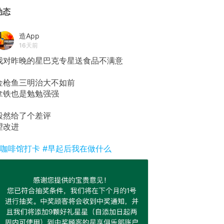
动态
造App
16天前
我对昨晚的星巴克专星送食品不满意
金枪鱼三明治大不如前
拿铁也是勉勉强强
毅然给了个差评
望改进
#咖啡馆打卡
#早起后我在做什么