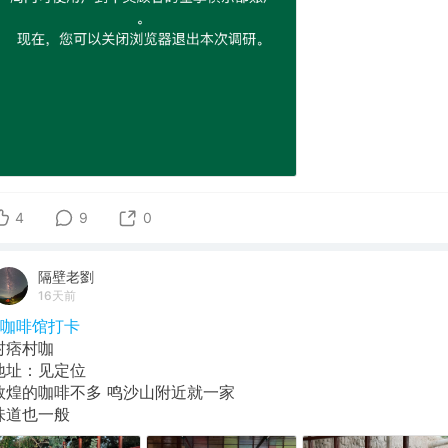
4
9
0
隔壁老劉
16天前
#咖啡馆打卡
村痞村咖
地址：见定位
敦煌的咖啡不多 鸣沙山附近就一家
味道也一般