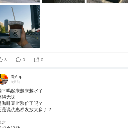
8
0
0
造App
9天前
瑞幸喝起来越来越水了
寡淡无味
是咖啡豆🫘涨价了吗？
还是说优惠券发放太多了？
总之