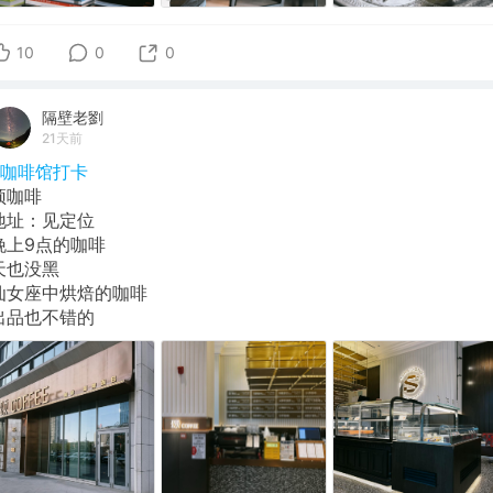
10
0
0
隔壁老劉
21天前
#咖啡馆打卡
颂咖啡
地址：见定位
晚上9点的咖啡
天也没黑
仙女座中烘焙的咖啡
出品也不错的