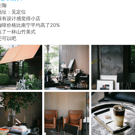
左咖
地址：见定位
很有设计感觉得小店
咖啡价格比南宁平均高了20%
点了一杯山竹美式
还可以吧