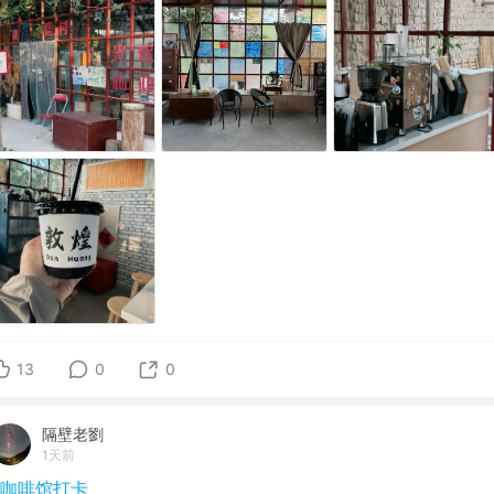
13
0
0
隔壁老劉
1天前
#咖啡馆打卡