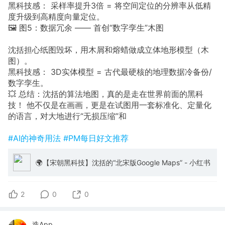
黑科技感： 采样率提升3倍 = 将空间定位的分辨率从低精
度升级到高精度向量定位。
🖼️ 图5：数据冗余 —— 首创“数字孪生”木图
沈括担心纸图毁坏，用木屑和熔蜡做成立体地形模型（木
图）。
黑科技感： 3D实体模型 = 古代最硬核的地理数据冷备份/
数字孪生。
💥 总结：沈括的算法地图，真的是走在世界前面的黑科
技！ 他不仅是在画画，更是在试图用一套标准化、定量化
的语言，对大地进行“无损压缩”和
#AI的神奇用法
#PM每日好文推荐
🌍【宋朝黑科技】沈括的“北宋版Google Maps” - 小红书
2
0
0
造App