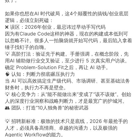
效了。
如果你也想在AI 时代破局，这4个颠覆性的搞钱/创业底层
逻辑，必须立刻死磕：
❌ 误区：2026年创业，最忌讳过早动手写代码
因为有Claude Code这样的神器，现在的构建成本低到可
以忽略不计。很多人一拍脑袋就开始写代码，最后陷入拿着
锤子找钉子的自嗨。
💡 高阶打法：验证先于构建。手册强调，在概念阶段，先
用AI 辅助做行业交叉验证，至少进行 5 次真实用户访谈。
确定 Problem-Solution Fit之后，再让 AI 动手。
🧠 认知：判断力彻底碾压执行力
当 AI 可以高效搞定生产级代码、市场调研、甚至基础法务
财务时，执行力不再是壁垒。
💡 核心竞争力：从“能不能做出来”变成了“该不该做”。创始
人的深度行业洞察和战略判断力，才是最宽广的护城河。
👥 团队：打造“10人独角兽”的秘密武器
💡 招聘新标准：极致的技术只是底线，2026 年最抢手的
人才，必须具备高情商、卓越的沟通力，以及极强的
Agentic Workflow的能力。