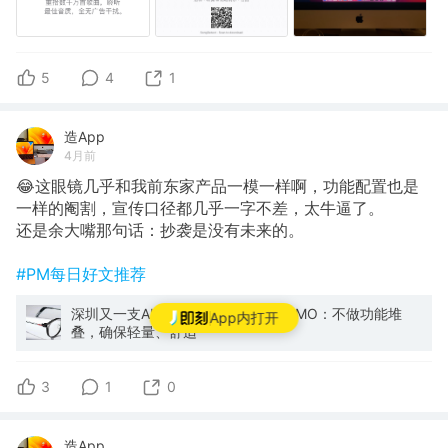
5
4
1
造App
4月前
😂这眼镜几乎和我前东家产品一模一样啊，功能配置也是
一样的阉割，宣传口径都几乎一字不差，太牛逼了。
还是余大嘴那句话：抄袭是没有未来的。
#PM每日好文推荐
深圳又一支AI眼镜团队低调崛起！NIMO：不做功能堆
App内打开
叠，确保轻量、舒适
3
1
0
造App