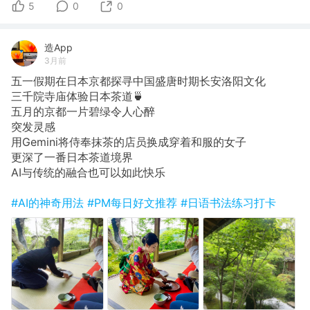
5
0
0
造App
3月前
五一假期在日本京都探寻中国盛唐时期长安洛阳文化
三千院寺庙体验日本茶道🍵
五月的京都一片碧绿令人心醉
突发灵感
用Gemini将侍奉抹茶的店员换成穿着和服的女子
更深了一番日本茶道境界
AI与传统的融合也可以如此快乐
#AI的神奇用法
#PM每日好文推荐
#日语书法练习打卡