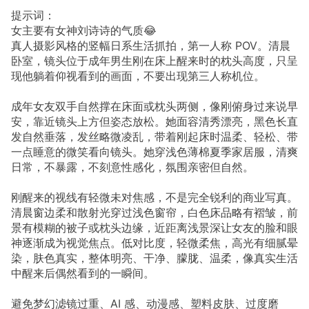
提示词：
女主要有女神刘诗诗的气质😂
真人摄影风格的竖幅日系生活抓拍，第一人称 POV。清晨
卧室，镜头位于成年男生刚在床上醒来时的枕头高度，只呈
现他躺着仰视看到的画面，不要出现第三人称机位。
成年女友双手自然撑在床面或枕头两侧，像刚俯身过来说早
安，靠近镜头上方但姿态放松。她面容清秀漂亮，黑色长直
发自然垂落，发丝略微凌乱，带着刚起床时温柔、轻松、带
一点睡意的微笑看向镜头。她穿浅色薄棉夏季家居服，清爽
日常，不暴露，不刻意性感化，氛围亲密但自然。
刚醒来的视线有轻微未对焦感，不是完全锐利的商业写真。
清晨窗边柔和散射光穿过浅色窗帘，白色床品略有褶皱，前
景有模糊的被子或枕头边缘，近距离浅景深让女友的脸和眼
神逐渐成为视觉焦点。低对比度，轻微柔焦，高光有细腻晕
染，肤色真实，整体明亮、干净、朦胧、温柔，像真实生活
中醒来后偶然看到的一瞬间。
避免梦幻滤镜过重、AI 感、动漫感、塑料皮肤、过度磨