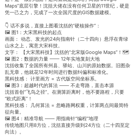
Maps”底层引擎！沈括大佬在没有任何卫星的11世纪，硬是
凭一己之力，完成了一次全国尺度的GIS数据建模。
👇 话不多说，直接上图看沈括的“硬核操作”：
🖼️ 图1：大宋黑科技的起点
画面： 动态、发光的24向指南针（二十四向）悬浮在青绿
山水之上，寓意大宋科技。
文字： 【大宋黑科技】沈括的“北宋版Google Maps”！🗺️
🖼️ 图2：数据的力量 —— 12年实地复刻大地
沈括收集了全国所有州县、驿站、山川的原始数据。旧图杂
乱无章，他就花12年时间进行数据纠偏和标准化。
黑科技感： 计里画方 = 古代版空间坐标系。
🖼️ 图3：超越时代的算法 —— 不走弯路，直击本源
沈括首创“飞鸟之径”。在测算距离时，他不要路程，只要
“欧式距离”！
黑科技感： 几何算法 = 忽略路网权重，计算两点间最简特
征向量。
🖼️ 图4：精准导航 —— 用指南针“编程”地理
传统地图只用8方位，沈括直接升级到24方位（二十四至定
向法）。