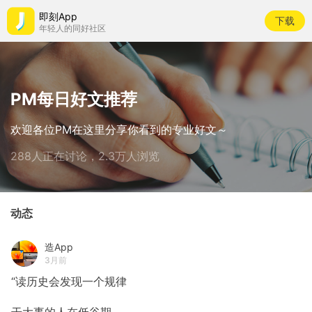
即刻App
下载
年轻人的同好社区
PM每日好文推荐
欢迎各位PM在这里分享你看到的专业好文～
288人正在讨论，2.3万人浏览
动态
造App
3月前
“读历史会发现一个规律
干大事的人在低谷期